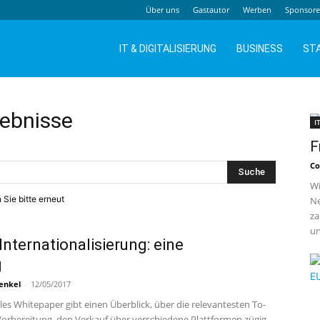
Über uns
Gastautor
Werben
Sponsor
IT & DIGITALISIERUNG
BUSINESS
ST
ebnisse
I
F
Co
Wi
 Sie bitte erneut
Ne
za
un
ternationalisierung: eine
g
enkel
-
12/05/2017
lles Whitepaper gibt einen Überblick, über die relevantesten To-
Vorbereitung, den Verkauf über verschiedene Plattformen zügig