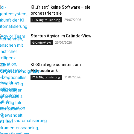
KI „frisst” keine Software – sie
orchestriert sie
29/07/2026
IT & Digitalisierung
Startup Aqvior im GründerView
23/07/2026
GründerView
KI-Strategie scheitert am
Aktenschrank
21/07/2026
IT & Digitalisierung