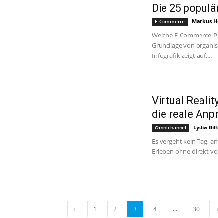
Die 25 popul
Markus H
E-Commerce
Welche E-Commerce-Pla
Grundlage von organis
Infografik zeigt auf,...
Virtual Reali
die reale Anp
Lydia Bil
Omnichannel
Es vergeht kein Tag, an
Erleben ohne direkt vor
...
1
2
3
4
30