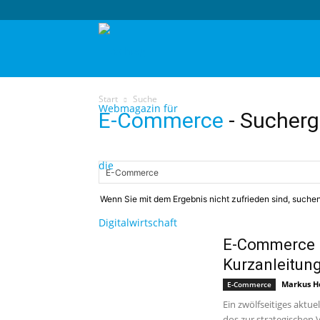
techtag
Start
Suche
E-Commerce
-
Sucherg
Wenn Sie mit dem Ergebnis nicht zufrieden sind, suchen
E-Commerce In
Kurzanleitun
Markus H
E-Commerce
Ein zwölfseitiges aktue
dos zur strategischen 