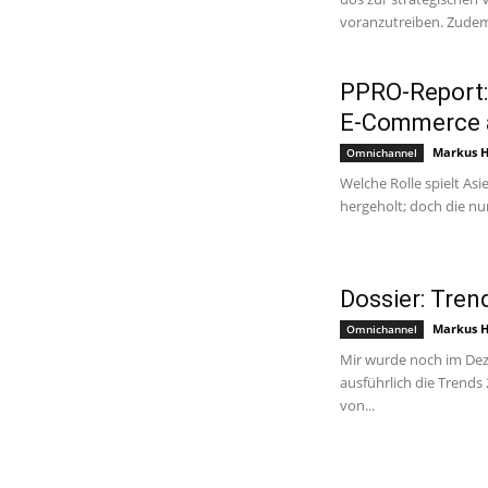
voranzutreiben. Zudem 
PPRO-Report: 
E-Commerce 
Markus 
Omnichannel
Welche Rolle spielt As
hergeholt; doch die nu
Dossier: Tre
Markus 
Omnichannel
Mir wurde noch im Deze
ausführlich die Trend
von...