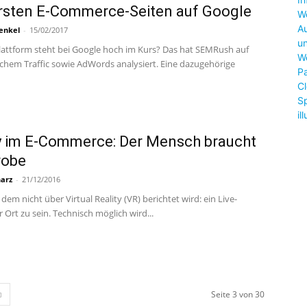
ärsten E-Commerce-Seiten auf Google
enkel
-
15/02/2017
ttform steht bei Google hoch im Kurs? Das hat SEMRush auf
chem Traffic sowie AdWords analysiert. Eine dazugehörige
ty im E-Commerce: Der Mensch braucht
robe
harz
-
21/12/2016
 dem nicht über Virtual Reality (VR) berichtet wird: ein Live-
 Ort zu sein. Technisch möglich wird...
Seite 3 von 30