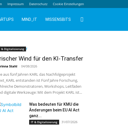
en
Impressum
Datenschutz
Cookie Einstellungen
ARTUPS
MIND_IT
WISSENSBITS
T & Digitalisierung
rischer Wind für den KI-Transfer
rinna Stahl
-
04/08/2026
e aus fünf Jahren KARL das Nachfolgeprojekt
xt_KARL entstanden ist Fünf Jahre Forschung,
hlreiche Demonstratoren, Workshops, Leitfäden
d digitale Werkzeuge: Mit dem Projekt KARL ist...
Was bedeuten für KMU die
Änderungen beim EU AI Act
ganz...
31/07/2026
IT & Digitalisierung