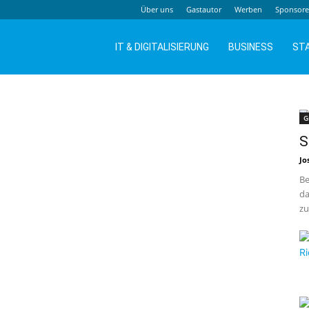
Über uns
Gastautor
Werben
Sponsor
IT & DIGITALISIERUNG
BUSINESS
ST
G
S
Jo
Be
da
zu