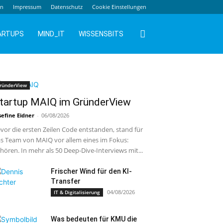
en
Impressum
Datenschutz
Cookie Einstellungen
ARTUPS
MIND_IT
WISSENSBITS
ründerView
tartup MAIQ im GründerView
sefine Eidner
-
06/08/2026
vor die ersten Zeilen Code entstanden, stand für
s Team von MAIQ vor allem eines im Fokus:
hören. In mehr als 50 Deep-Dive-Interviews mit...
Frischer Wind für den KI-
Transfer
04/08/2026
IT & Digitalisierung
Was bedeuten für KMU die