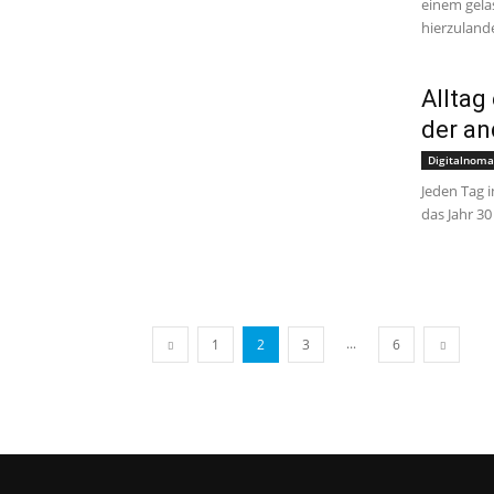
einem gela
hierzuland
Alltag
der an
Digitalnoma
Jeden Tag i
das Jahr 30
...
1
2
3
6