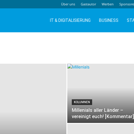
Über uns
Gastautor
Werben
Sponsor
IT & DIGITALISIERUNG
BUSINESS
ST
KOLUMNEN
Millenials aller Länder –
vereinigt euch! [Kommentar]