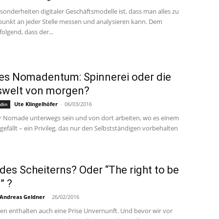
sonderheiten digitaler Geschäftsmodelle ist, dass man alles zu
punkt an jeder Stelle messen und analysieren kann. Dem
olgend, dass der...
les Nomadentum: Spinnerei oder die
swelt von morgen?
Ute Klingelhöfer
-
06/03/2016
din
ler Nomade unterwegs sein und von dort arbeiten, wo es einem
efällt – ein Privileg, das nur den Selbstständigen vorbehalten
 des Scheiterns? Oder “The right to be
” ?
Andreas Geldner
-
26/02/2016
en enthalten auch eine Prise Unvernunft. Und bevor wir vor