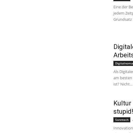
Eine der Be
jedem Zeit
Grundsatz f
Digita
Arbeit
Digitalnoma
Als Digita
am besten g
ist? Nicht...
Kultur
stupid!
Sonntech
Innovation