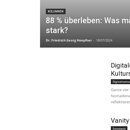
KOLUMNEN
88 % überleben: Was m
stark?
Dr. Friedrich Georg Hoepfner
-
18/07/2024
Digita
Kultur
Digitalnoma
Ganze vier
Nomadenabe
reflektiere
Vanity
Sonntech