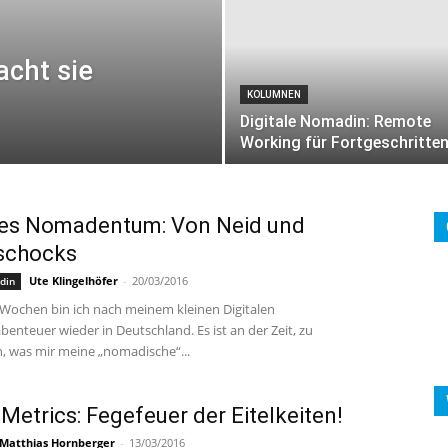
acht sie
KOLUMNEN
Digitale Nomadin: Remote
Working für Fortgeschritte
les Nomadentum: Von Neid und
schocks
Ute Klingelhöfer
-
20/03/2016
din
 Wochen bin ich nach meinem kleinen Digitalen
nteuer wieder in Deutschland. Es ist an der Zeit, zu
n, was mir meine „nomadische“...
 Metrics: Fegefeuer der Eitelkeiten!
Matthias Hornberger
-
13/03/2016