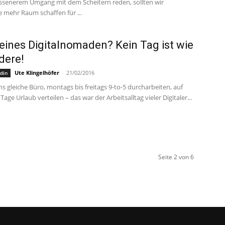
ssenerem Umgang mit dem Scheitern reden, sollten wir
e mehr Raum schaffen für ...
 eines Digitalnomaden? Kein Tag ist wie
dere!
Ute Klingelhöfer
-
21/02/2016
din
ns gleiche Büro, montags bis freitags 9-to-5 durcharbeiten, auf
 Tage Urlaub verteilen – das war der Arbeitsalltag vieler Digitaler...
Seite 2 von 6