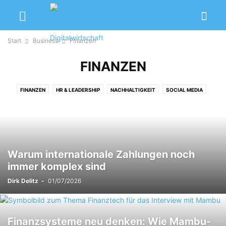
Start
Business
Finanzen
FINANZEN
FINANZEN
HR & LEADERSHIP
NACHHALTIGKEIT
SOCIAL MEDIA
Warum internationale Zahlungen noch
immer komplex sind
Dirk Delitz
-
01/07/2026
Finanzsysteme neu denken: Wie Mambu-