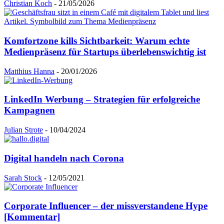
Christian Koch
-
21/05/2026
Komfortzone kills Sichtbarkeit: Warum echte
Medienpräsenz für Startups überlebenswichtig ist
Matthius Hanna
-
20/01/2026
LinkedIn Werbung – Strategien für erfolgreiche
Kampagnen
Julian Strote
-
10/04/2024
Digital handeln nach Corona
Sarah Stock
-
12/05/2021
Corporate Influencer – der missverstandene Hype
[Kommentar]