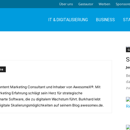
Über uns
Gastautor
Werben
Sponsor
IT & DIGITALISIERUNG
BUSINESS
ST
G
S
Jo
re
Be
da
Content Marketing Consultant und Inhaber von AwesomeX®. Mit
zu
eting Erfahrung schlägt sein Herz für strategische
arte Software, die zu digitalem Wachstum führt. Burkhard lebt
digitale Skalierungsmöglichkeiten auf seinem Blog awesomex.de.