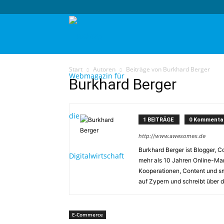
techtag
Start
Autoren
Beiträge von Burkhard Berger
Burkhard Berger
1 BEITRÄGE
0 Kommenta
http://www.awesomex.de
Burkhard Berger ist Blogger, 
mehr als 10 Jahren Online-Mark
Kooperationen, Content und sm
auf Zypern und schreibt über 
E-Commerce