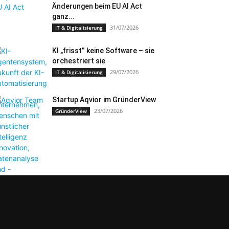
Änderungen beim EU AI Act
ganz...
31/07/2026
IT & Digitalisierung
KI „frisst” keine Software – sie
orchestriert sie
29/07/2026
IT & Digitalisierung
Startup Aqvior im GründerView
23/07/2026
GründerView