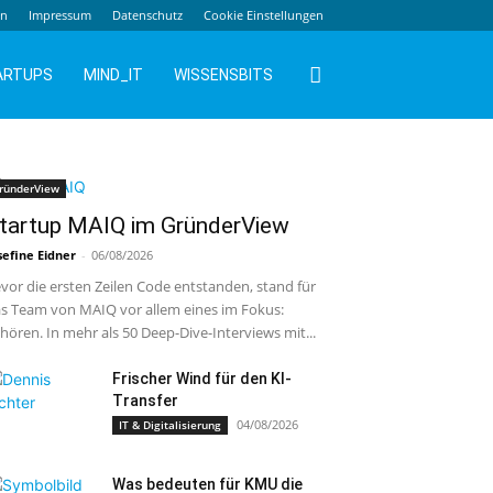
en
Impressum
Datenschutz
Cookie Einstellungen
ARTUPS
MIND_IT
WISSENSBITS
ründerView
tartup MAIQ im GründerView
sefine Eidner
-
06/08/2026
vor die ersten Zeilen Code entstanden, stand für
s Team von MAIQ vor allem eines im Fokus:
hören. In mehr als 50 Deep-Dive-Interviews mit...
Frischer Wind für den KI-
Transfer
04/08/2026
IT & Digitalisierung
Was bedeuten für KMU die