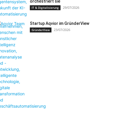
orchestriert sie
29/07/2026
IT & Digitalisierung
Startup Aqvior im GründerView
23/07/2026
GründerView