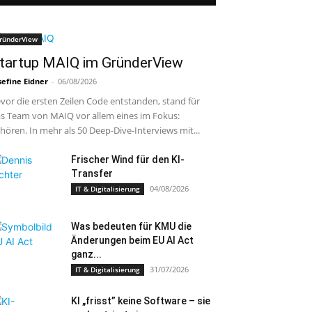
ründerView
tartup MAIQ im GründerView
sefine Eidner
-
06/08/2026
vor die ersten Zeilen Code entstanden, stand für
s Team von MAIQ vor allem eines im Fokus:
hören. In mehr als 50 Deep-Dive-Interviews mit...
Frischer Wind für den KI-
Transfer
04/08/2026
IT & Digitalisierung
Was bedeuten für KMU die
Änderungen beim EU AI Act
ganz...
31/07/2026
IT & Digitalisierung
KI „frisst” keine Software – sie