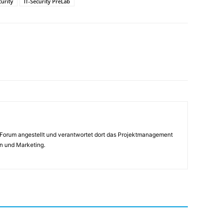
curity
IT-Security PreLab
rForum angestellt und verantwortet dort das Projektmanagement
n und Marketing.