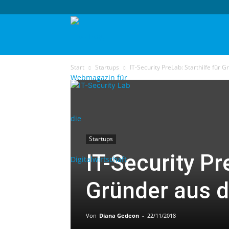
techtag
Start
Startups
IT-Security PreLab: Starthilfe für 
Startups
IT-Security Pr
Gründer aus d
Von
Diana Gedeon
-
22/11/2018