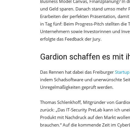
Business Model Canvas, Finanzplanung? In d
und Geld sparen. Danach stand umso mehr P
Erarbeiten der perfekten Präsentation, damit 
in Tag fünf: Beim Progress-Pitch stellten d
Unternehmern sowie Investorinnen und Inves
erfolgte das Feedback der Jury.
Gardion schaffen es mit i
Das Rennen hat dabei das Freiburger
Startup
indem Schadsoftware und unerwünschte Seit
Unregelmäßigkeiten geprüft werden.
Thomas Schlenkhoff, Mitgründer von Gardion, 
zurück: „Das IT-Security PreLab kann ich un
Produkt mit Nachdruck auf den Markt woll
brauchen.“ Auf die kommende Zeit im CyberLa