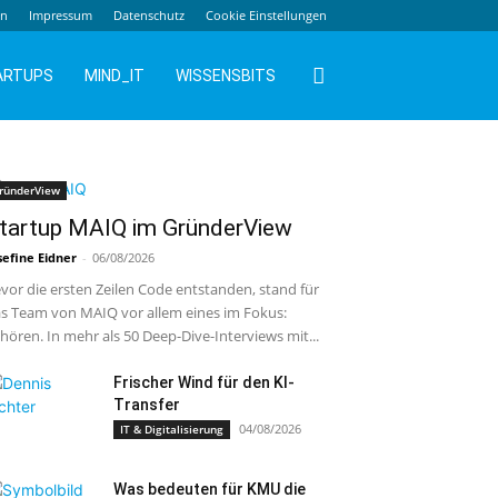
en
Impressum
Datenschutz
Cookie Einstellungen
ARTUPS
MIND_IT
WISSENSBITS
ründerView
tartup MAIQ im GründerView
sefine Eidner
-
06/08/2026
vor die ersten Zeilen Code entstanden, stand für
s Team von MAIQ vor allem eines im Fokus:
hören. In mehr als 50 Deep-Dive-Interviews mit...
Frischer Wind für den KI-
Transfer
04/08/2026
IT & Digitalisierung
Was bedeuten für KMU die