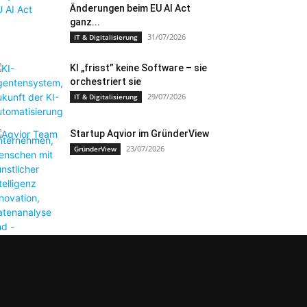
Änderungen beim EU AI Act
ganz...
31/07/2026
IT & Digitalisierung
KI „frisst” keine Software – sie
orchestriert sie
29/07/2026
IT & Digitalisierung
Startup Aqvior im GründerView
23/07/2026
GründerView