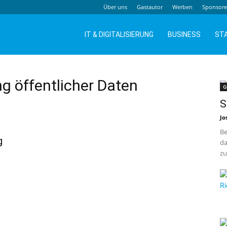
Über uns
Gastautor
Werben
Sponsor
IT & DIGITALISIERUNG
BUSINESS
ST
g öffentlicher Daten
G
S
Jo
Be
g
da
zu