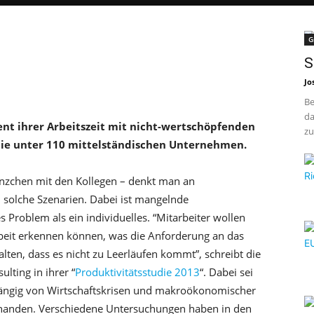
G
S
Jo
Be
da
ent ihrer Arbeitszeit mit nicht-wertschöpfenden
zu
udie unter 110 mittelständischen Unternehmen.
ränzchen mit den Kollegen – denkt man an
 solche Szenarien. Dabei ist mangelnde
s Problem als ein individuelles. “Mitarbeiter wollen
rbeit erkennen können, was die Anforderung an das
lten, dass es nicht zu Leerläufen kommt”, schreibt die
lting in ihrer “
Produktivitätsstudie 2013
“. Dabei sei
hängig von Wirtschaftskrisen und makroökonomischer
handen. Verschiedene Untersuchungen haben in den