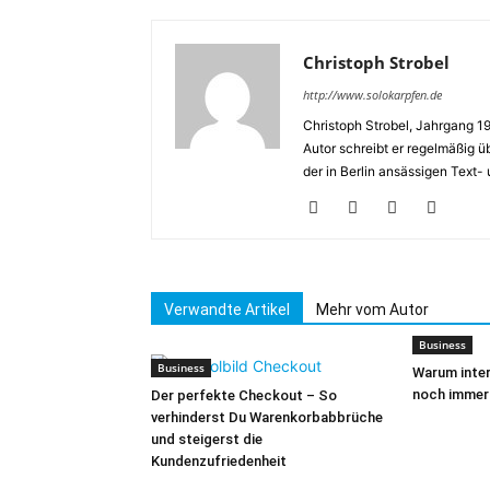
Christoph Strobel
http://www.solokarpfen.de
Christoph Strobel, Jahrgang 197
Autor schreibt er regelmäßig ü
der in Berlin ansässigen Text
Verwandte Artikel
Mehr vom Autor
Business
Business
Warum inter
noch immer
Der perfekte Checkout – So
verhinderst Du Warenkorbabbrüche
und steigerst die
Kundenzufriedenheit