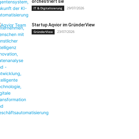
orchestriert sie
29/07/2026
IT & Digitalisierung
Startup Aqvior im GründerView
23/07/2026
GründerView