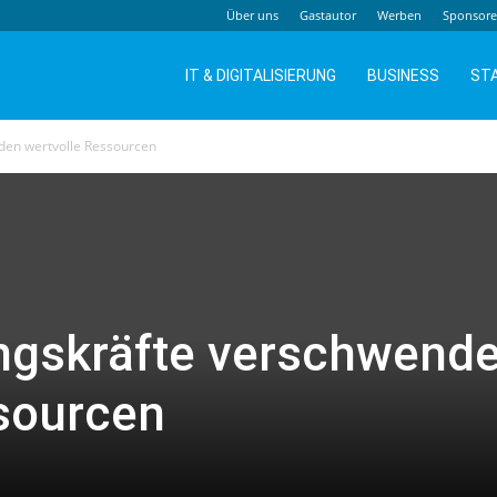
Über uns
Gastautor
Werben
Sponsor
IT & DIGITALISIERUNG
BUSINESS
ST
den wertvolle Ressourcen
ungskräfte verschwend
sourcen