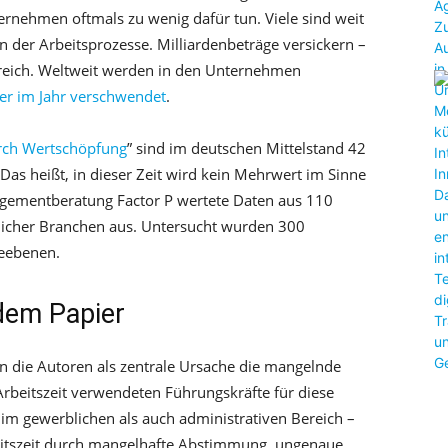
ernehmen oftmals zu wenig dafür tun. Viele sind weit
n der Arbeitsprozesse. Milliardenbeträge versickern –
rreich. Weltweit werden in den Unternehmen
ter im Jahr verschwendet
.
urch Wertschöpfung
” sind im deutschen Mittelstand 42
 Das heißt, in dieser Zeit wird kein Mehrwert im Sinne
agementberatung Factor P wertete Daten aus 110
licher Branchen aus. Untersucht wurden 300
ieebenen.
dem Papier
ren die Autoren als zentrale Ursache die mangelnde
Arbeitszeit verwendeten Führungskräfte für diese
 im gewerblichen als auch administrativen Bereich –
rbeitszeit durch mangelhafte Abstimmung, ungenaue