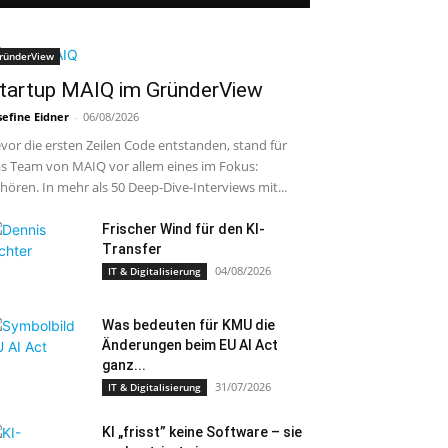
ründerView
tartup MAIQ im GründerView
sefine Eidner
-
06/08/2026
vor die ersten Zeilen Code entstanden, stand für
s Team von MAIQ vor allem eines im Fokus:
hören. In mehr als 50 Deep-Dive-Interviews mit...
Frischer Wind für den KI-
Transfer
04/08/2026
IT & Digitalisierung
Was bedeuten für KMU die
Änderungen beim EU AI Act
ganz...
31/07/2026
IT & Digitalisierung
KI „frisst” keine Software – sie