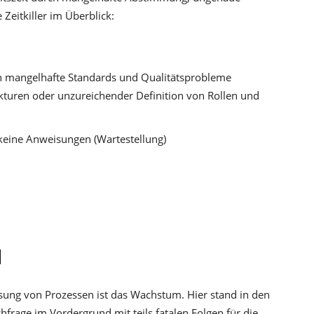
 Zeitkiller im Überblick:
h mangelhafte Standards und Qualitätsprobleme
kturen oder unzureichender Definition von Rollen und
 keine Anweisungen (Wartestellung)
d
sung von Prozessen ist das Wachstum. Hier stand in den
frage im Vordergrund mit teils fatalen Folgen für die