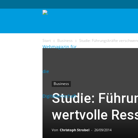
techtag
Start
Business
Studie: Führungskräfte verschwen
Business
Studie: Führ
wertvolle Res
Von
Christoph Strobel
-
26/09/2014