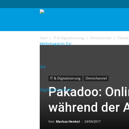
techtag
Start
IT & Digitalisierung
Omnichannel
Pakado
IT & Digitalisierung
Omnichannel
Pakadoo: Onli
während der 
Von
Markus Henkel
-
24/04/2017