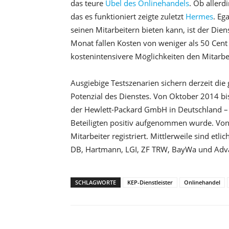
das teure
Übel des Onlinehandels
. Ob allerd
das es funktioniert zeigte zuletzt
Hermes
. Eg
seinen Mitarbeitern bieten kann, ist der Diens
Monat fallen Kosten von weniger als 50 Cent 
kostenintensivere Möglichkeiten den Mitarbe
Ausgiebige Testszenarien sichern derzeit die
Potenzial des Dienstes. Von Oktober 2014 bis
der Hewlett-Packard GmbH in Deutschland – e
Beteiligten positiv aufgenommen wurde. Von 
Mitarbeiter registriert. Mittlerweile sind e
DB, Hartmann, LGI, ZF TRW, BayWa und Adva
SCHLAGWORTE
KEP-Dienstleister
Onlinehandel