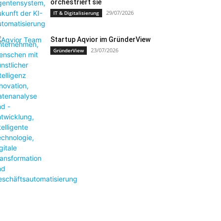
orchestriert sie
29/07/2026
IT & Digitalisierung
Startup Aqvior im GründerView
23/07/2026
GründerView