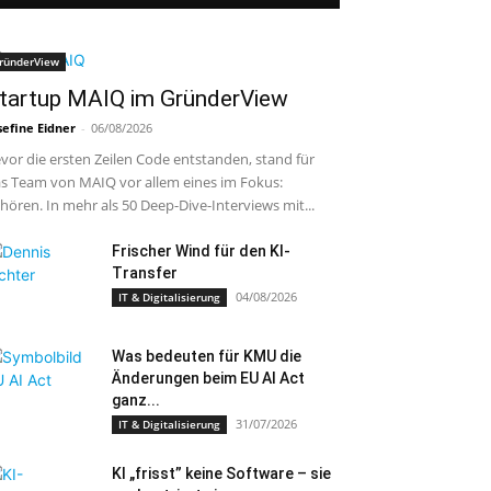
ründerView
tartup MAIQ im GründerView
sefine Eidner
-
06/08/2026
vor die ersten Zeilen Code entstanden, stand für
s Team von MAIQ vor allem eines im Fokus:
hören. In mehr als 50 Deep-Dive-Interviews mit...
Frischer Wind für den KI-
Transfer
04/08/2026
IT & Digitalisierung
Was bedeuten für KMU die
Änderungen beim EU AI Act
ganz...
31/07/2026
IT & Digitalisierung
KI „frisst” keine Software – sie