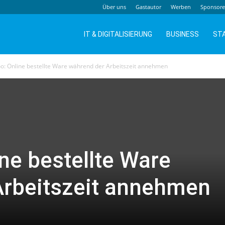
Über uns
Gastautor
Werben
Sponsor
IT & DIGITALISIERUNG
BUSINESS
ST
o: Online bestellte Ware während der Arbeitszeit annehmen
ne bestellte Ware
Arbeitszeit annehmen