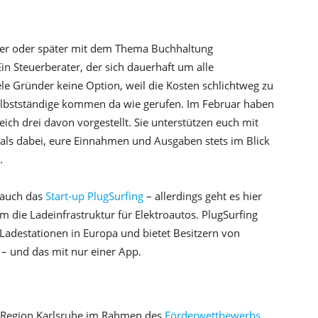
üher oder später mit dem Thema Buchhaltung
in Steuerberater, der sich dauerhaft um alle
le Gründer keine Option, weil die Kosten schlichtweg zu
Selbstständige kommen da wie gerufen. Im Februar haben
eich drei davon vorgestellt. Sie unterstützen euch mit
ls dabei, eure Einnahmen und Ausgaben stets im Blick
.
 auch das
Start-up PlugSurfing
– allerdings geht es hier
die Ladeinfrastruktur für Elektroautos. PlugSurfing
 Ladestationen in Europa und bietet Besitzern von
– und das mit nur einer App.
gieRegion Karlsruhe im Rahmen des
Förderwettbewerbs