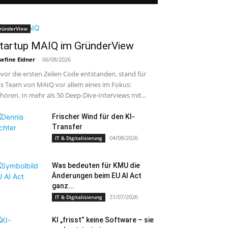
ründerView
tartup MAIQ im GründerView
sefine Eidner
-
06/08/2026
vor die ersten Zeilen Code entstanden, stand für
s Team von MAIQ vor allem eines im Fokus:
hören. In mehr als 50 Deep-Dive-Interviews mit...
Frischer Wind für den KI-
Transfer
04/08/2026
IT & Digitalisierung
Was bedeuten für KMU die
Änderungen beim EU AI Act
ganz...
31/07/2026
IT & Digitalisierung
KI „frisst” keine Software – sie