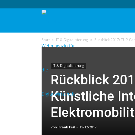
techtag
Start
IT & Digitalisierung
Rückblick 2017: TUP-Camp
IT & Digitalisierung
Rückblick 20
Künstliche Int
Elektromobilit
Von
Frank Feil
-
19/12/2017