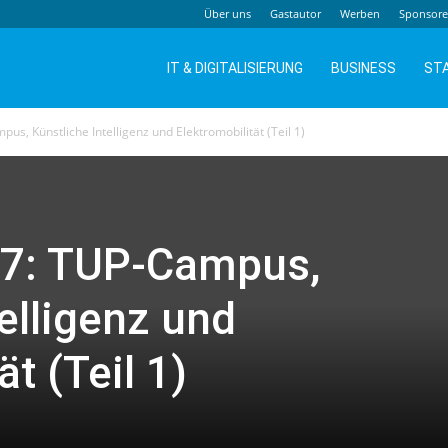
Über uns
Gastautor
Werben
Sponsor
IT & DIGITALISIERUNG
BUSINESS
ST
us, Künstliche Intelligenz und Elektromobilität (Teil 1)
17: TUP-Campus,
elligenz und
ät (Teil 1)