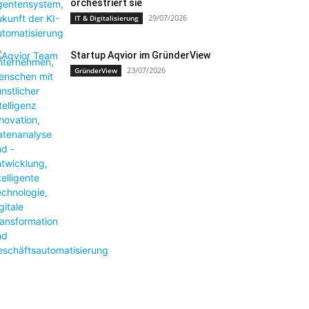
orchestriert sie
29/07/2026
IT & Digitalisierung
Startup Aqvior im GründerView
23/07/2026
GründerView