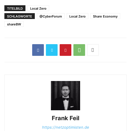
TITELBILD
Local Zero
SCHLAGWORTE
@CyberForum
Local Zero
Share Economy
shareBW
Frank Feil
https://netzoptimisten.de