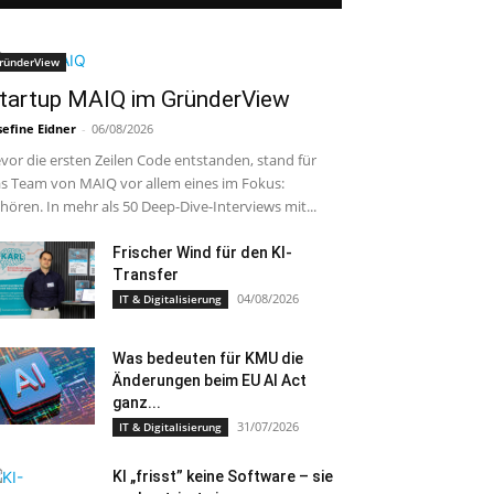
ründerView
tartup MAIQ im GründerView
sefine Eidner
-
06/08/2026
vor die ersten Zeilen Code entstanden, stand für
s Team von MAIQ vor allem eines im Fokus:
hören. In mehr als 50 Deep-Dive-Interviews mit...
Frischer Wind für den KI-
Transfer
04/08/2026
IT & Digitalisierung
Was bedeuten für KMU die
Änderungen beim EU AI Act
ganz...
31/07/2026
IT & Digitalisierung
KI „frisst” keine Software – sie