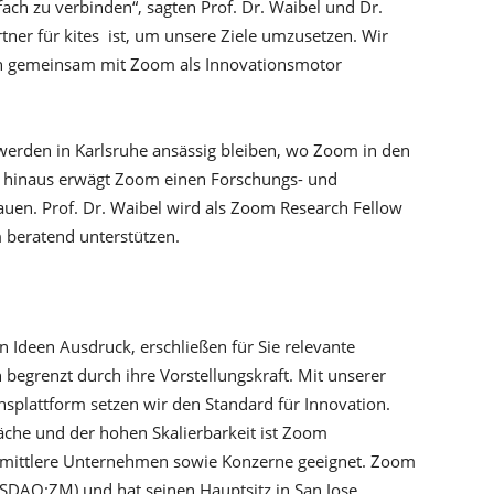
ach zu verbinden“, sagten Prof. Dr. Waibel und Dr.
tner für kites ist, um unsere Ziele umzusetzen. Wir
un gemeinsam mit Zoom als Innovationsmotor
 werden in Karlsruhe ansässig bleiben, wo Zoom in den
r hinaus erwägt Zoom einen Forschungs- und
uen. Prof. Dr. Waibel wird als Zoom Research Fellow
 beratend unterstützen.
n Ideen Ausdruck, erschließen für Sie relevante
 begrenzt durch ihre Vorstellungskraft. Mit unserer
splattform setzen wir den Standard für Innovation.
äche und der hohen Skalierbarkeit ist Zoom
 mittlere Unternehmen sowie Konzerne geeignet. Zoom
SDAQ:ZM) und hat seinen Hauptsitz in San Jose,