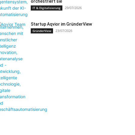
orchestriert sie
29/07/2026
IT & Digitalisierung
Startup Aqvior im GründerView
23/07/2026
GründerView