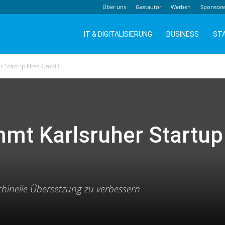
Über uns
Gastautor
Werben
Sponsor
IT & DIGITALISIERUNG
BUSINESS
ST
r Startup kites GmbH
mt Karlsruher Startup
chinelle Übersetzung zu verbessern