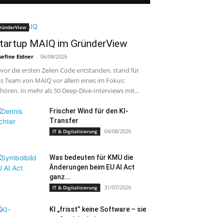
ründerView
tartup MAIQ im GründerView
sefine Eidner
-
06/08/2026
vor die ersten Zeilen Code entstanden, stand für
s Team von MAIQ vor allem eines im Fokus:
hören. In mehr als 50 Deep-Dive-Interviews mit...
Frischer Wind für den KI-
Transfer
04/08/2026
IT & Digitalisierung
Was bedeuten für KMU die
Änderungen beim EU AI Act
ganz...
31/07/2026
IT & Digitalisierung
KI „frisst” keine Software – sie