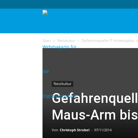
techtag
Start
Netzkultur
Gefahrenquelle IT-Arbeitsplat
Netzkultur
Gefahrenquell
Maus-Arm bi
Von
Christoph Strobel
-
07/11/2014