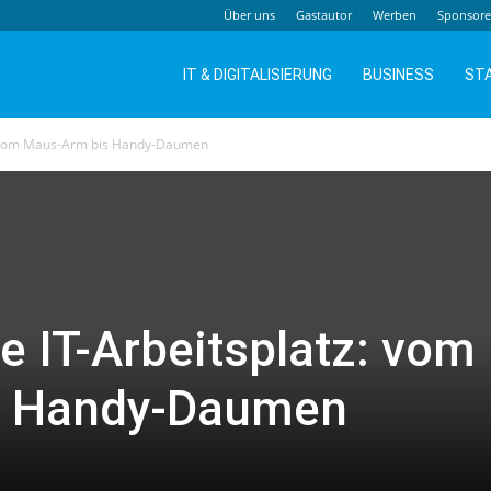
Über uns
Gastautor
Werben
Sponsor
IT & DIGITALISIERUNG
BUSINESS
ST
z: vom Maus-Arm bis Handy-Daumen
e IT-Arbeitsplatz: vom
s Handy-Daumen