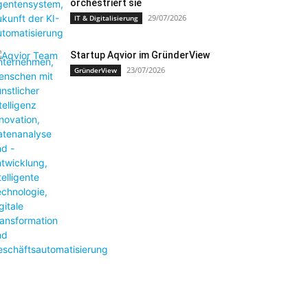
orchestriert sie
29/07/2026
IT & Digitalisierung
Startup Aqvior im GründerView
23/07/2026
GründerView