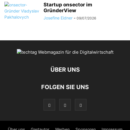
Startup onsector im
GründerView
Josefine Eidner
-
09/07/2026
ÜBER UNS
FOLGEN SIE UNS
Über uns
Gastautor
Werben
Sponsoren
Impressum