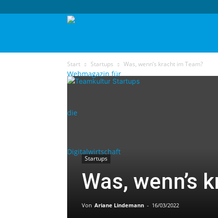
techtag
Start
Startups
Was, wenn’s kracht im Team?
Startups
Was, wenn’s k
Von
Ariane Lindemann
-
16/03/2022