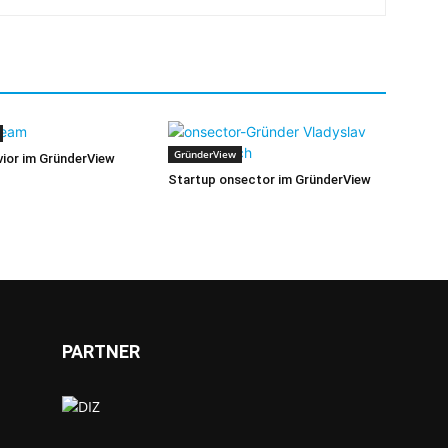
GründerView
ior im GründerView
Startup onsector im GründerView
PARTNER