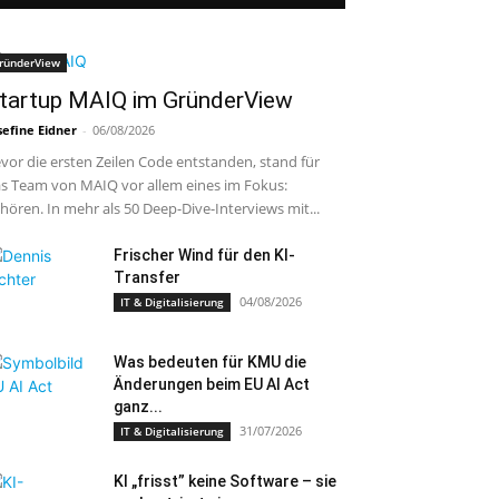
ründerView
tartup MAIQ im GründerView
sefine Eidner
-
06/08/2026
vor die ersten Zeilen Code entstanden, stand für
s Team von MAIQ vor allem eines im Fokus:
hören. In mehr als 50 Deep-Dive-Interviews mit...
Frischer Wind für den KI-
Transfer
04/08/2026
IT & Digitalisierung
Was bedeuten für KMU die
Änderungen beim EU AI Act
ganz...
31/07/2026
IT & Digitalisierung
KI „frisst” keine Software – sie