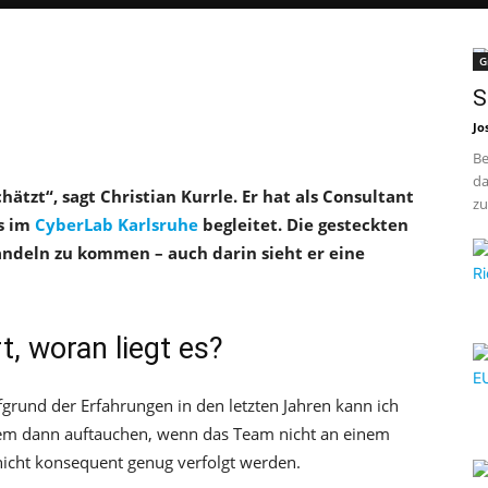
G
S
Jo
Be
da
tzt“, sagt Christian Kurrle. Er hat als Consultant
zu
s im
CyberLab Karlsruhe
begleitet. Die gesteckten
andeln zu kommen – auch darin sieht er eine
t, woran liegt es?
ufgrund der Erfahrungen in den letzten Jahren kann ich
llem dann auftauchen, wenn das Team nicht an einem
d nicht konsequent genug verfolgt werden.