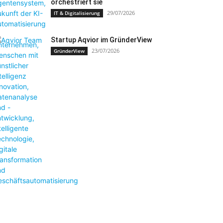
orchestriert sie
29/07/2026
IT & Digitalisierung
Startup Aqvior im GründerView
23/07/2026
GründerView