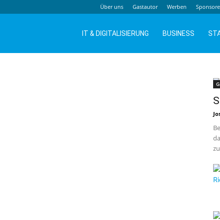
Über uns
Gastautor
Werben
Sponsor
IT & DIGITALISIERUNG
BUSINESS
ST
G
S
Jo
Be
da
zu