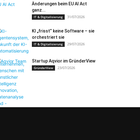
Änderungen beim EU AI Act
ganz...
31/07/2026
IT & Digitalisierung
KI „frisst” keine Software – sie
orchestriert sie
29/07/2026
IT & Digitalisierung
Startup Aqvior im GründerView
23/07/2026
GründerView