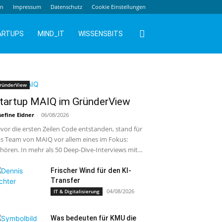
en
Impressum
Datenschutz
Cookie Einstellungen
ARTUPS
MIND_IT
WISSENSBITS
ründerView
tartup MAIQ im GründerView
sefine Eidner
-
06/08/2026
vor die ersten Zeilen Code entstanden, stand für
s Team von MAIQ vor allem eines im Fokus:
hören. In mehr als 50 Deep-Dive-Interviews mit...
Frischer Wind für den KI-
Transfer
04/08/2026
IT & Digitalisierung
Was bedeuten für KMU die