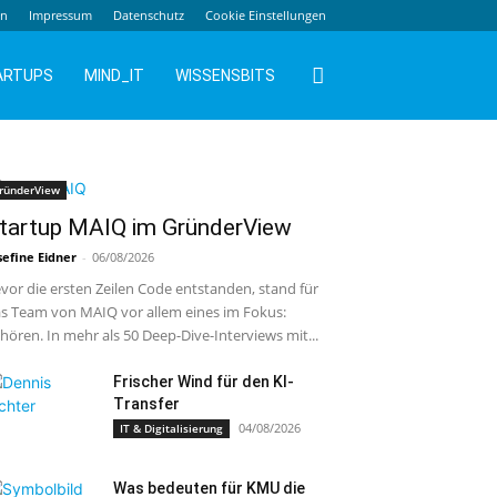
en
Impressum
Datenschutz
Cookie Einstellungen
ARTUPS
MIND_IT
WISSENSBITS
ründerView
tartup MAIQ im GründerView
sefine Eidner
-
06/08/2026
vor die ersten Zeilen Code entstanden, stand für
s Team von MAIQ vor allem eines im Fokus:
hören. In mehr als 50 Deep-Dive-Interviews mit...
Frischer Wind für den KI-
Transfer
04/08/2026
IT & Digitalisierung
Was bedeuten für KMU die