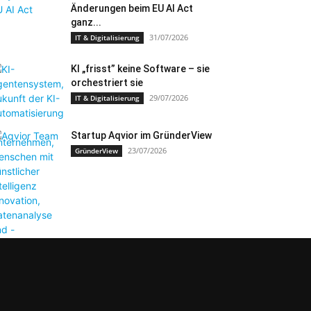
Änderungen beim EU AI Act
ganz...
31/07/2026
IT & Digitalisierung
KI „frisst” keine Software – sie
orchestriert sie
29/07/2026
IT & Digitalisierung
Startup Aqvior im GründerView
23/07/2026
GründerView