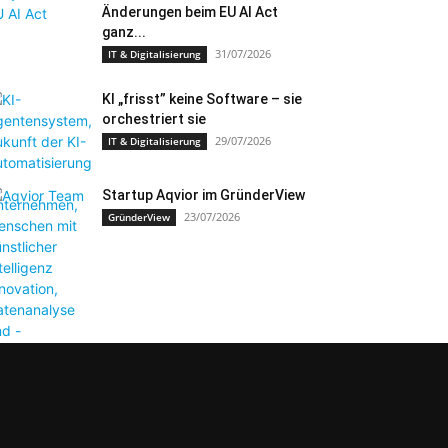
Änderungen beim EU AI Act
ganz...
31/07/2026
IT & Digitalisierung
KI „frisst” keine Software – sie
orchestriert sie
29/07/2026
IT & Digitalisierung
Startup Aqvior im GründerView
23/07/2026
GründerView