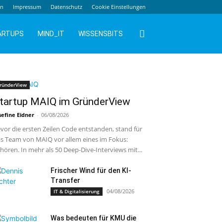
en
Impressum
Datenschutz
Cookie Einstellungen
ARTUPS
MIND_IT
WISSENSBITS
ründerView
tartup MAIQ im GründerView
sefine Eidner
-
06/08/2026
vor die ersten Zeilen Code entstanden, stand für
s Team von MAIQ vor allem eines im Fokus:
hören. In mehr als 50 Deep-Dive-Interviews mit...
Frischer Wind für den KI-
Transfer
04/08/2026
IT & Digitalisierung
Was bedeuten für KMU die