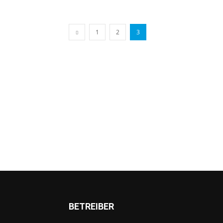
1
2
3
BETREIBER