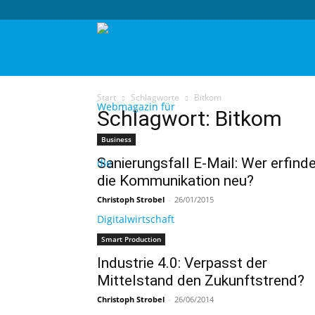
techtag
Start
Schlagworte
Bitkom
Schlagwort: Bitkom
Business
Sanierungsfall E-Mail: Wer erfind
die Kommunikation neu?
Christoph Strobel
-
26/01/2015
Smart Production
Industrie 4.0: Verpasst der
Mittelstand den Zukunftstrend?
Christoph Strobel
-
26/06/2014