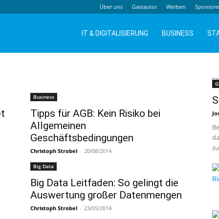
Über uns
Gastautor
Werben
Sponsor
IT & DIGITALISIERUNG
BUSINESS
ST
G
Business
S
et
Tipps für AGB: Kein Risiko bei
Jo
Allgemeinen
Be
Geschäftsbedingungen
da
zu
Christoph Strobel
-
20/08/2014
Big Data
Big Data Leitfaden: So gelingt die
Auswertung großer Datenmengen
Christoph Strobel
-
23/05/2014