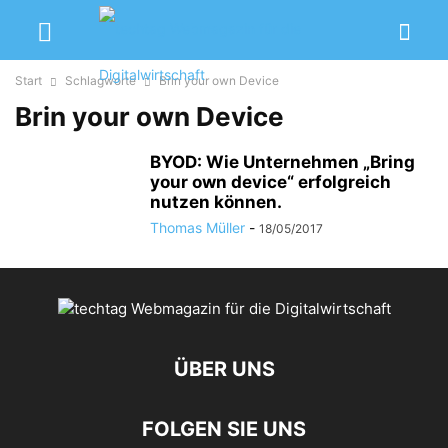
Start
Schlagworte
Brin your own Device
Brin your own Device
BYOD: Wie Unternehmen „Bring
your own device“ erfolgreich
nutzen können.
Thomas Müller
-
18/05/2017
ÜBER UNS
FOLGEN SIE UNS