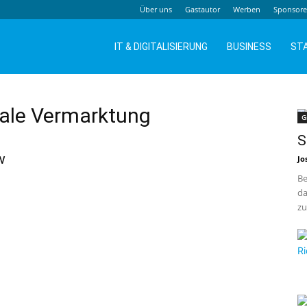
Über uns
Gastautor
Werben
Sponsor
IT & DIGITALISIERUNG
BUSINESS
ST
ale Vermarktung
G
S
w
Jo
Be
da
zu