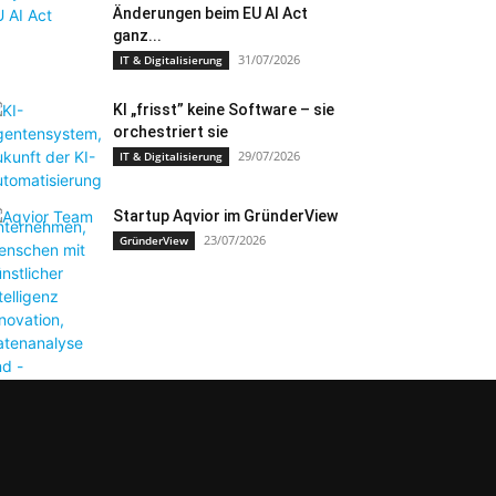
Änderungen beim EU AI Act
ganz...
31/07/2026
IT & Digitalisierung
KI „frisst” keine Software – sie
orchestriert sie
29/07/2026
IT & Digitalisierung
Startup Aqvior im GründerView
23/07/2026
GründerView