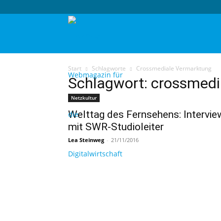
techtag
Start
Schlagworte
Crossmediale Vermarktung
Schlagwort: crossmedi
Netzkultur
Welttag des Fernsehens: Intervie
mit SWR-Studioleiter
Lea Steinweg
-
21/11/2016