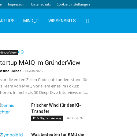
en
Impressum
Datenschutz
Cookie Einstellungen
ARTUPS
MIND_IT
WISSENSBITS
ründerView
tartup MAIQ im GründerView
sefine Eidner
-
06/08/2026
vor die ersten Zeilen Code entstanden, stand für
s Team von MAIQ vor allem eines im Fokus:
hören. In mehr als 50 Deep-Dive-Interviews mit...
Frischer Wind für den KI-
Transfer
04/08/2026
IT & Digitalisierung
Was bedeuten für KMU die