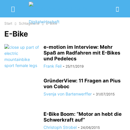
Start
Schlagworte
E-Bike
E-Bike
e-motion im Interview: Mehr
Spaß am Radfahren mit E-Bikes
und Pedelecs
Frank Feil
-
25/11/2019
GründerView: 11 Fragen an Pius
von Coboc
Svenja von Bartenwerffer
-
31/07/2015
E-Bike Boom: “Motor an hebt die
Schwerkraft auf”
Christoph Strobel
-
24/06/2015