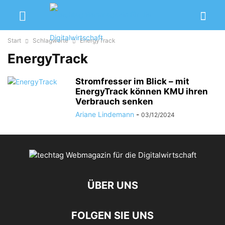
Start
Schlagworte
EnergyTrack
EnergyTrack
Stromfresser im Blick – mit
EnergyTrack können KMU ihren
Verbrauch senken
Ariane Lindemann
-
03/12/2024
ÜBER UNS
FOLGEN SIE UNS