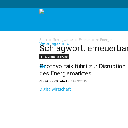
techtag
Start
Schlagworte
Erneuerbare Energie
Schlagwort: erneuerba
IT & Digitalisierung
Photovoltaik führt zur Disruption
des Energiemarktes
Christoph Strobel
-
14/09/2015