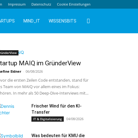
en
Impressum
Datenschutz
Cookie Einstellungen
ARTUPS
MIND_IT
WISSENSBITS
ründerView
tartup MAIQ im GründerView
sefine Eidner
-
06/08/2026
vor die ersten Zeilen Code entstanden, stand für
s Team von MAIQ vor allem eines im Fokus:
hören. In mehr als 50 Deep-Dive-Interviews mit...
Frischer Wind für den KI-
Transfer
04/08/2026
IT & Digitalisierung
Was bedeuten für KMU die