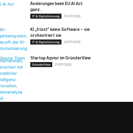
Änderungen beim EU AI Act
ganz...
31/07/2026
IT & Digitalisierung
KI „frisst” keine Software – sie
orchestriert sie
29/07/2026
IT & Digitalisierung
Startup Aqvior im GründerView
23/07/2026
GründerView