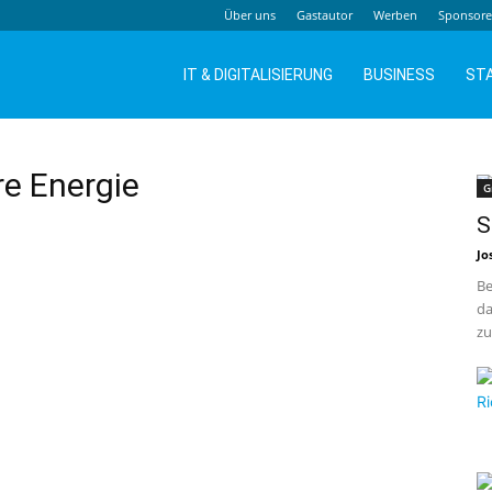
Über uns
Gastautor
Werben
Sponsor
IT & DIGITALISIERUNG
BUSINESS
ST
re Energie
G
S
Jo
Be
da
zu