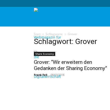
techtag
Start
Schlagworte
Grover
Schlagwort: Grover
Share Economy
Grover: “Wir erweitern den
Gedanken der Sharing Economy”
Frank Feil
-
08/03/2018