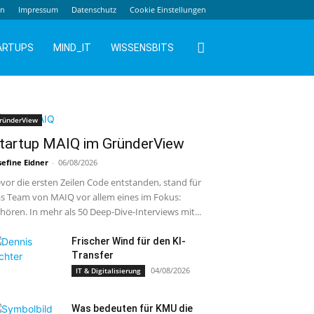
en
Impressum
Datenschutz
Cookie Einstellungen
ARTUPS
MIND_IT
WISSENSBITS
ründerView
tartup MAIQ im GründerView
sefine Eidner
-
06/08/2026
vor die ersten Zeilen Code entstanden, stand für
s Team von MAIQ vor allem eines im Fokus:
hören. In mehr als 50 Deep-Dive-Interviews mit...
Frischer Wind für den KI-
Transfer
04/08/2026
IT & Digitalisierung
Was bedeuten für KMU die