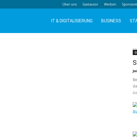
Über uns
Gastautor
Werben
Sponsor
IT & DIGITALISIERUNG
BUSINESS
ST
G
S
Jo
Be
da
zu