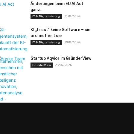
Änderungen beim EU AI Act
ganz...
31/07/2026
IT & Digitalisierung
KI „frisst” keine Software – sie
orchestriert sie
29/07/2026
IT & Digitalisierung
Startup Aqvior im GründerView
23/07/2026
GründerView