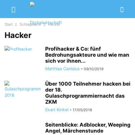
Start
Schlagworte
Hacker
Hacker
Profihacker & Co: fünf
Bedrohungsakteure und wie man
sich vor ihnen...
Matthias Canisius
-
09/10/2019
Über 1000 Teilnehmer hacken bei
der 18.
Gulaschprogrammiernacht das
ZKM
Ekart Kinkel
-
17/05/2018
Seitenblicke: Adblocker, Weeping
Angel, Märchenstunde