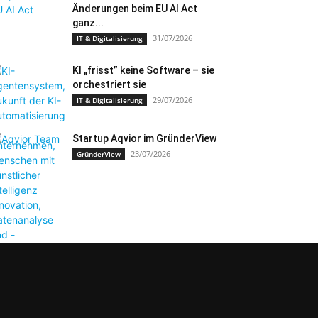
Änderungen beim EU AI Act
ganz...
31/07/2026
IT & Digitalisierung
KI „frisst” keine Software – sie
orchestriert sie
29/07/2026
IT & Digitalisierung
Startup Aqvior im GründerView
23/07/2026
GründerView