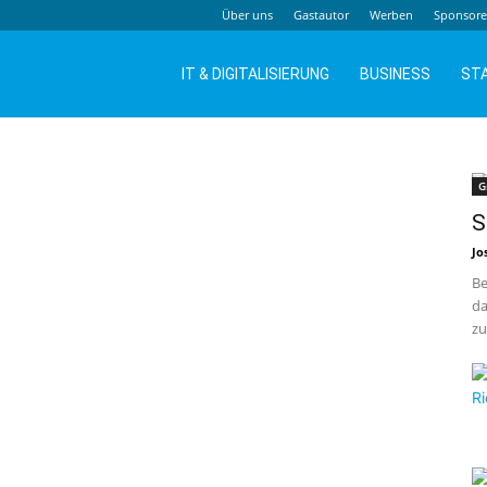
Über uns
Gastautor
Werben
Sponsor
IT & DIGITALISIERUNG
BUSINESS
ST
G
S
Jo
Be
da
zu