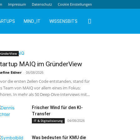
en
Impressum
Datenschutz
Cookie Einstellungen
ARTUPS
MIND_IT
WISSENSBITS
ründerView
tartup MAIQ im GründerView
sefine Eidner
-
06/08/2026
vor die ersten Zeilen Code entstanden, stand für
s Team von MAIQ vor allem eines im Fokus:
hören. In mehr als 50 Deep-Dive-Interviews mit...
Frischer Wind für den KI-
Transfer
04/08/2026
IT & Digitalisierung
Was bedeuten für KMU die