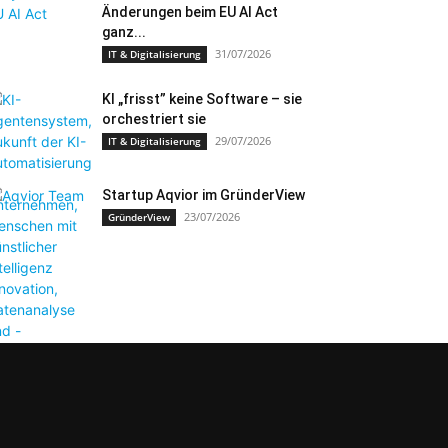
Änderungen beim EU AI Act
ganz...
31/07/2026
IT & Digitalisierung
KI „frisst” keine Software – sie
orchestriert sie
29/07/2026
IT & Digitalisierung
Startup Aqvior im GründerView
23/07/2026
GründerView