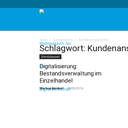
techtag
Start
Schlagworte
Kundenansprache
Schlagwort: Kundenan
Omnichannel
Digitalisierung:
Bestandsverwaltung im
Einzelhandel
Markus Henkel
-
23/09/2016