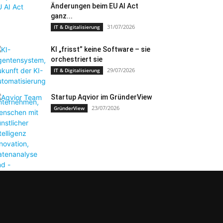
Änderungen beim EU AI Act
ganz...
31/07/2026
IT & Digitalisierung
KI „frisst” keine Software – sie
orchestriert sie
29/07/2026
IT & Digitalisierung
Startup Aqvior im GründerView
23/07/2026
GründerView