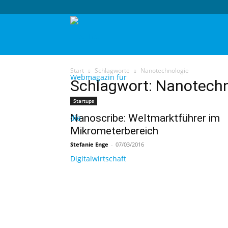
techtag
Start
Schlagworte
Nanotechnologie
Schlagwort: Nanotechn
Startups
Nanoscribe: Weltmarktführer im
Mikrometerbereich
Stefanie Enge
-
07/03/2016