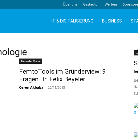
Über uns
Gastautor
Werben
Sponsor
IT & DIGITALISIERUNG
BUSINESS
ST
ologie
G
GründerView
S
FemtoTools im Gründerview: 9
Jo
Fragen Dr. Felix Beyeler
Be
da
Ceren Akbaba
-
20/11/2015
zu