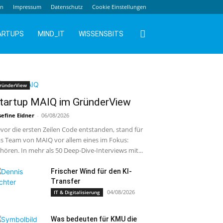
en
Impressum
Datenschutz
Cookie Einstellungen
ARTUPS
MIND_IT
WISSENSBITS
ründerView
tartup MAIQ im GründerView
sefine Eidner
-
06/08/2026
vor die ersten Zeilen Code entstanden, stand für
s Team von MAIQ vor allem eines im Fokus:
hören. In mehr als 50 Deep-Dive-Interviews mit...
Frischer Wind für den KI-
Transfer
04/08/2026
IT & Digitalisierung
Was bedeuten für KMU die