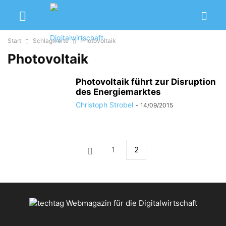
Start
Schlagworte
Photovoltaik
Photovoltaik
Photovoltaik führt zur Disruption
des Energiemarktes
Christoph Strobel
-
14/09/2015
1
2