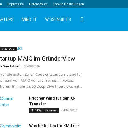
en
Impressum
Datenschutz
Cookie Einstellungen
ARTUPS
MIND_IT
WISSENSBITS
ründerView
tartup MAIQ im GründerView
sefine Eidner
-
06/08/2026
vor die ersten Zeilen Code entstanden, stand für
s Team von MAIQ vor allem eines im Fokus:
hören. In mehr als 50 Deep-Dive-Interviews mit...
Frischer Wind für den KI-
Transfer
04/08/2026
IT & Digitalisierung
Was bedeuten für KMU die