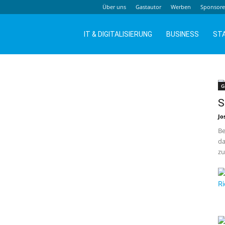
Über uns
Gastautor
Werben
Sponsor
IT & DIGITALISIERUNG
BUSINESS
ST
G
S
Jo
n
Be
da
zu