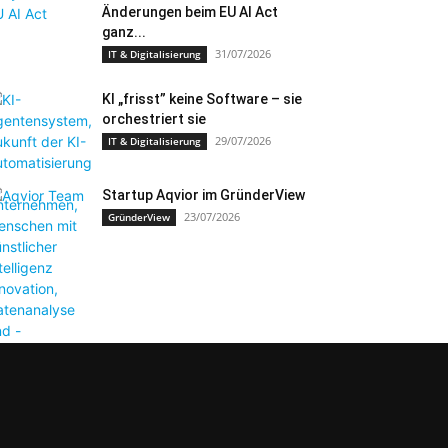
Änderungen beim EU AI Act
ganz...
31/07/2026
IT & Digitalisierung
KI „frisst” keine Software – sie
orchestriert sie
29/07/2026
IT & Digitalisierung
Startup Aqvior im GründerView
23/07/2026
GründerView