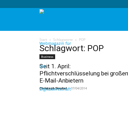
techtag
Start
Schlagworte
POP
Schlagwort: POP
Business
Seit 1. April:
Pflichtverschlüsselung bei große
E-Mail-Anbietern
Christoph Strobel
-
07/04/2014