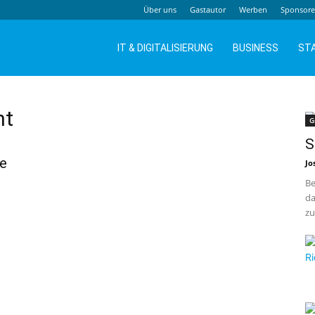
Über uns
Gastautor
Werben
Sponsor
IT & DIGITALISIERUNG
BUSINESS
ST
nt
G
S
re
Jo
Be
da
zu