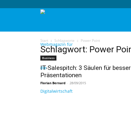
techtag
Start
Schlagworte
Power Point
Schlagwort: Power Poi
Business
IT-Salespitch: 3 Säulen für besse
Präsentationen
Florian Bernard
-
28/09/2015