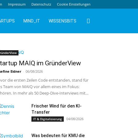
en
Impressum
Datenschutz
Cookie Einstellungen
ARTUPS
MIND_IT
WISSENSBITS
ründerView
tartup MAIQ im GründerView
sefine Eidner
-
06/08/2026
vor die ersten Zeilen Code entstanden, stand für
s Team von MAIQ vor allem eines im Fokus:
hören. In mehr als 50 Deep-Dive-Interviews mit...
Frischer Wind für den KI-
Transfer
04/08/2026
IT & Digitalisierung
Was bedeuten für KMU die