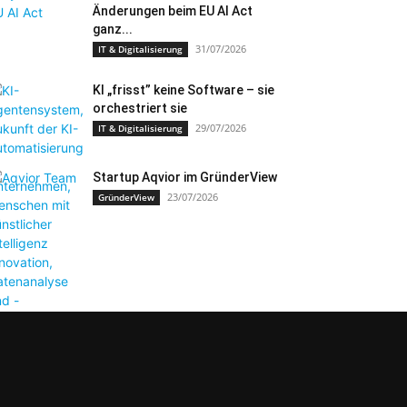
Änderungen beim EU AI Act
ganz...
31/07/2026
IT & Digitalisierung
KI „frisst” keine Software – sie
orchestriert sie
29/07/2026
IT & Digitalisierung
Startup Aqvior im GründerView
23/07/2026
GründerView