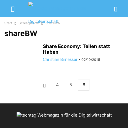
Start
Schlagworte
ShareBW
shareBW
Share Economy: Teilen statt
Haben
Christian Birnesser
-
02/10/2015
4
5
6