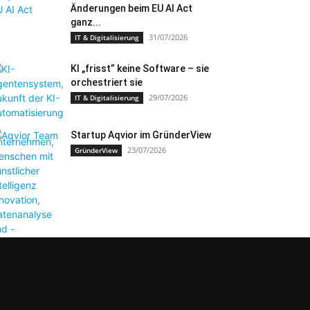
Änderungen beim EU AI Act
ganz...
31/07/2026
IT & Digitalisierung
KI „frisst” keine Software – sie
orchestriert sie
29/07/2026
IT & Digitalisierung
Startup Aqvior im GründerView
23/07/2026
GründerView