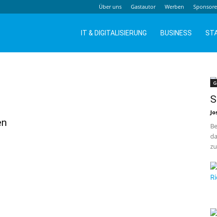
Über uns
Gastautor
Werben
Sponsor
IT & DIGITALISIERUNG
BUSINESS
ST
G
S
Jo
en
Be
da
zu