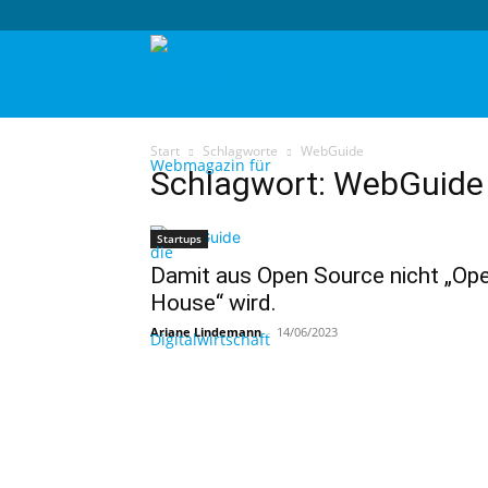
techtag
Start
Schlagworte
WebGuide
Schlagwort: WebGuide
Startups
Damit aus Open Source nicht „Op
House“ wird.
Ariane Lindemann
-
14/06/2023