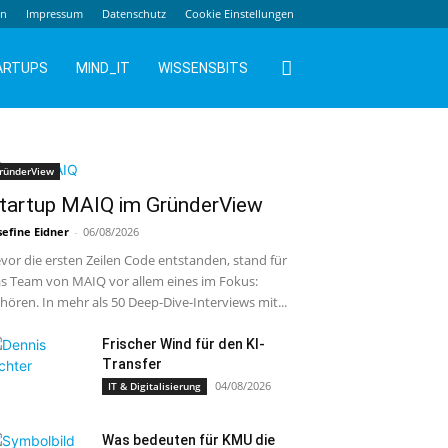
en
Impressum
Datenschutz
Cookie Einstellungen
ARTUPS
MIND_IT
WISSENSBITS
ründerView
tartup MAIQ im GründerView
sefine Eidner
-
06/08/2026
vor die ersten Zeilen Code entstanden, stand für
s Team von MAIQ vor allem eines im Fokus:
hören. In mehr als 50 Deep-Dive-Interviews mit...
Frischer Wind für den KI-
Transfer
04/08/2026
IT & Digitalisierung
Was bedeuten für KMU die