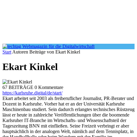
Start
Autoren
Beiträge von Ekart Kinkel
Ekart Kinkel
67 BEITRÄGE
0 Kommentare
https://karlsruhe.digital/de/start/
Ekart arbeitet seit 2003 als freiberuflicher Journalist, PR-Berater und
Dozent in Karlsruhe. Vorher hat er an der Universität Karlsruhe
Maschinenbau studiert. Sein dadurch erlangtes technisches Rüstzeug
lässt er heute in zahlreiche Veröffentlichungen über die boomende
Karlsruher IT-Branche im Wirtschafts- und Wissenschaftsteil der
Tageszeitung BNN mit einfließen. Seine Freizeit verbringt er aber
hauptsächlich in der analogen Welt, nämlich auf dem Tennisplatz, in
der Handballhalle oder beim Wandern mit der Familie im