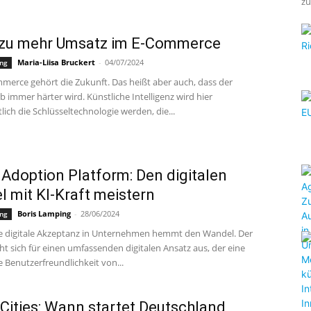
zu
 zu mehr Umsatz im E-Commerce
Maria-Liisa Bruckert
-
04/07/2024
ung
erce gehört die Zukunft. Das heißt aber auch, dass der
immer härter wird. Künstliche Intelligenz wird hier
lich die Schlüsseltechnologie werden, die...
l Adoption Platform: Den digitalen
 mit KI-Kraft meistern
Boris Lamping
-
28/06/2024
ung
ge digitale Akzeptanz in Unternehmen hemmt den Wandel. Der
ht sich für einen umfassenden digitalen Ansatz aus, der eine
 Benutzerfreundlichkeit von...
Cities: Wann startet Deutschland