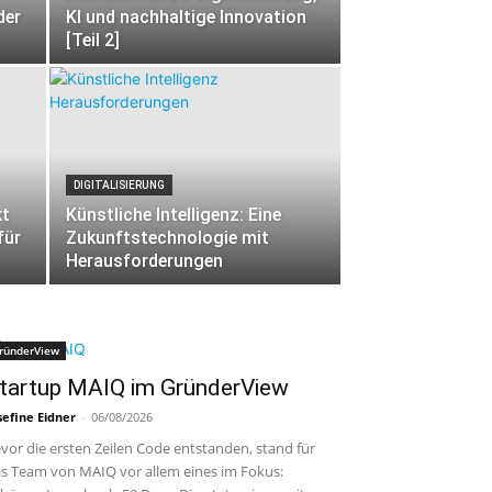
der
KI und nachhaltige Innovation
[Teil 2]
DIGITALISIERUNG
kt
Künstliche Intelligenz: Eine
für
Zukunftstechnologie mit
Herausforderungen
ründerView
tartup MAIQ im GründerView
sefine Eidner
-
06/08/2026
vor die ersten Zeilen Code entstanden, stand für
s Team von MAIQ vor allem eines im Fokus: