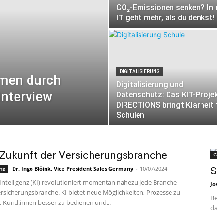
CO₂-Emissionen senken? In 
IT geht mehr, als du denkst!
DIGITALISIERUNG
hmen durch
Digitalisierung und
Interview
Datenschutz: Das KIT-Proje
DIRECTIONS bringt Klarheit 
Schulen
e Zukunft der Versicherungsbranche
G
Dr. Ingo Blöink, Vice President Sales Germany
-
10/07/2024
ung
S
 Intelligenz (KI) revolutioniert momentan nahezu jede Branche –
Jo
ersicherungsbranche. KI bietet neue Möglichkeiten, Prozesse zu
Be
, Kund:innen besser zu bedienen und...
da