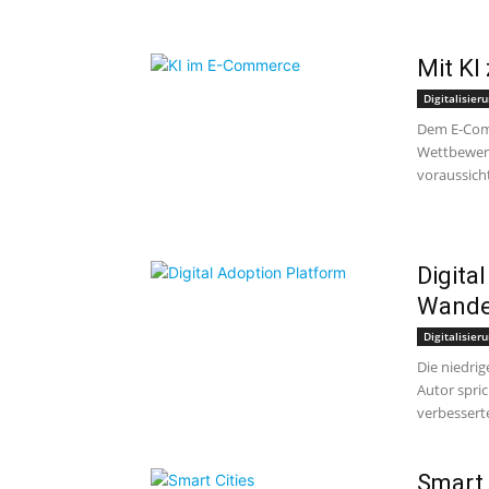
Mit KI
Digitalisier
Dem E-Comm
Wettbewerb 
voraussicht
Digita
Wandel
Digitalisier
Die niedri
Autor spric
verbesserte
Smart 