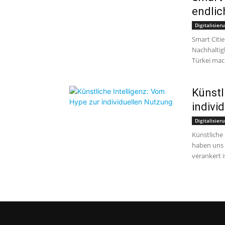
endlic
Digitalisier
Smart Citie
Nachhaltig
Türkei mach
Künstl
indivi
Digitalisier
Künstliche 
haben uns 
verankert i