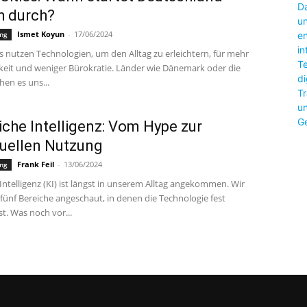
h durch?
Ismet Koyun
-
17/06/2024
ung
s nutzen Technologien, um den Alltag zu erleichtern, für mehr
keit und weniger Bürokratie. Länder wie Dänemark oder die
en es uns...
iche Intelligenz: Vom Hype zur
duellen Nutzung
Frank Feil
-
13/06/2024
ung
Intelligenz (KI) ist längst in unserem Alltag angekommen. Wir
fünf Bereiche angeschaut, in denen die Technologie fest
st. Was noch vor...