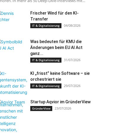
hören. In mehr als 50 Deep-Dive-Interviews mit...
Frischer Wind für den KI-
Transfer
04/08/2026
IT & Digitalisierung
Was bedeuten für KMU die
Änderungen beim EU AI Act
ganz...
31/07/2026
IT & Digitalisierung
KI „frisst” keine Software – sie
orchestriert sie
29/07/2026
IT & Digitalisierung
Startup Aqvior im GründerView
23/07/2026
GründerView