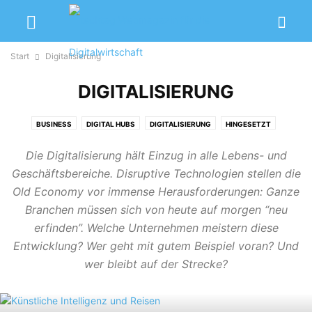
Start
Digitalisierung
DIGITALISIERUNG
BUSINESS
DIGITAL HUBS
DIGITALISIERUNG
HINGESETZT
IT & DIGITALISIERUNG
KOLUMNEN
KURZMELDUNGEN
MIND_IT
Die Digitalisierung hält Einzug in alle Lebens- und
NETZKULTUR
OHNE KATEGORIE
PERSONAL
REDAKTIONSTIPP
Geschäftsbereiche. Disruptive Technologien stellen die
STARTUPS
TALENTS & CAREER
WISSENSBITS
Old Economy vor immense Herausforderungen: Ganze
Branchen müssen sich von heute auf morgen “neu
erfinden”. Welche Unternehmen meistern diese
Entwicklung? Wer geht mit gutem Beispiel voran? Und
wer bleibt auf der Strecke?