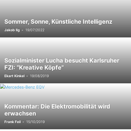
Sommer, Sonne, Künstliche Intelligenz
Jakob Ilg
-
19/07/2022
Sozialminister Lucha besucht Karlsruher
FZI: “Kreative Köpfe”
Ekart Kinkel
-
19/08/2019
Kommentar: Die Elektromobilität wird
erwachsen
Frank Feil
-
15/10/2019