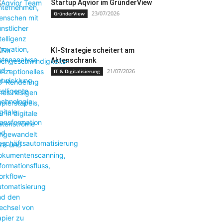
Startup Aqvior im GründerView
23/07/2026
GründerView
KI-Strategie scheitert am
Aktenschrank
21/07/2026
IT & Digitalisierung