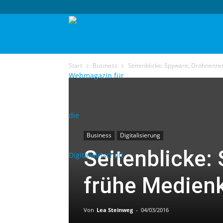
techtag
Start
Business
Seitenblicke: Spyware, Drohnenr
Business
Digitalisierung
Seitenblicke:
frühe Medien
Von
Lea Steinweg
-
04/03/2016