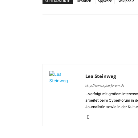
SCHLAGWORTE
Drohnen
Spyware
Wikipedia
Lea Steinweg
http://www.cyberforum.de
...verfolgt mit großem Intere
arbeitet beim CyberForum in d
Journalistin sowie in der Kultu