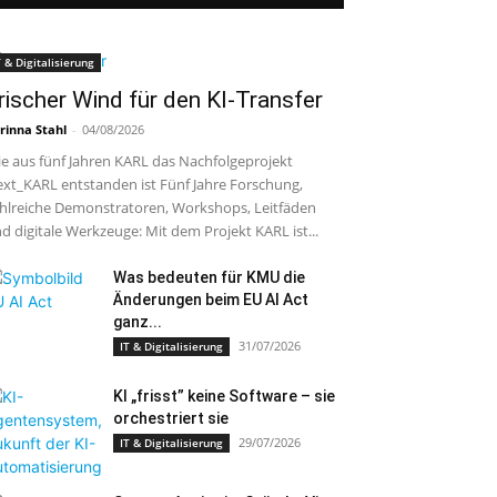
T & Digitalisierung
rischer Wind für den KI-Transfer
rinna Stahl
-
04/08/2026
e aus fünf Jahren KARL das Nachfolgeprojekt
xt_KARL entstanden ist Fünf Jahre Forschung,
hlreiche Demonstratoren, Workshops, Leitfäden
d digitale Werkzeuge: Mit dem Projekt KARL ist...
Was bedeuten für KMU die
Änderungen beim EU AI Act
ganz...
31/07/2026
IT & Digitalisierung
KI „frisst” keine Software – sie
orchestriert sie
29/07/2026
IT & Digitalisierung