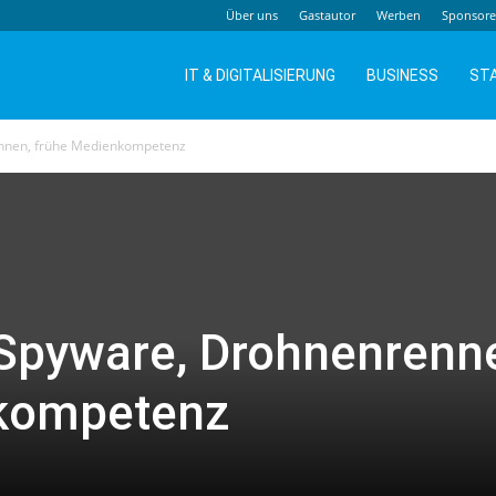
Über uns
Gastautor
Werben
Sponsor
IT & DIGITALISIERUNG
BUSINESS
ST
ennen, frühe Medienkompetenz
 Spyware, Drohnenrenn
kompetenz