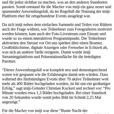
und für jeden sichtbar zu machen, was an den anderen Standorten
passiert. Somit entstand für die Macher von imiji ein ganz neuer und
spannender Anwendungsfall, da im Regelfall die Nutzung der imiji-
Plattform eher für ortsgebundene Events ausgelegt war.
Da sich imiji neben dem einfachen Sammeln und Teilen von Bildern
auch der Frage widmet, wie Teilnehmer zum Fotografieren motiviert
werden können, kam auch der Foto-Livestream zum Einsatz und
wurde so zu einem interaktiven Programmpunkt. Die Teilnehmer
aktivierten den Stream vor Ort uns spielten über einen Beamer,
Großbildschirme, digitale Anzeigen oder Fernseher in Echtzeit ab,
was sich an anderer Stelle ereignete. Damit wurde imiji
Streamingplattform und Präsentationsfläche für die beteiligten
Paretner.
“Dieser Anwendungsfall war komplett neu und dementsprechend
waren wir gespannt wie die Erfahrungen damit sein würden. Dass
während des fünfstündigen Events über 70 aktive Teilnehmer weit
mehr als 400 Bilder hochgeladen wurden, ist für uns ein großartiger
Erfolg,” sagt imiji-Gründer Christian Kuckert und rechnet vor: “Pro
Minute wurden etwa 1,3 Bilder hochgeladen. Bei einer Standzeit
von 20 Sekunden wurde somit jedes Bild im Schnitt 2,25 Mal
angezeigt.”
Für die Macher von imiji war diese “Bunte Nacht der