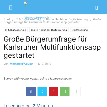
Start
IT & Digitalisierung
Bunte Nacht der Digitalisierung
Große
Bürgerumfrage für Karlsruher Multifunktionsapp gestartet
IT & Digitalisierung
Bunte Nacht der Digitalisierung
Digitalisierung
Große Bürgerumfrage für
Digitalisierung im ...
Karlsruher Multifunktionsapp
gestartet
Von
Michael d'Aguiar
-
11/10/2019
Survey with young woman using a laptop computer
Lesedauer ca.
2
Minuten