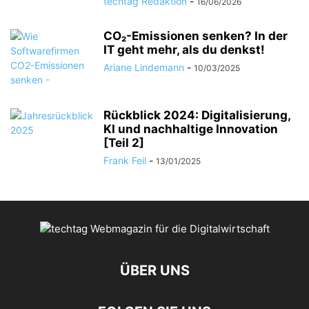
techtag Redaktion
-
16/06/2026
CO₂-Emissionen senken? In der
IT geht mehr, als du denkst!
Ariane Lindemann
-
10/03/2025
Rückblick 2024: Digitalisierung,
KI und nachhaltige Innovation
[Teil 2]
Frank Feil
-
13/01/2025
ÜBER UNS