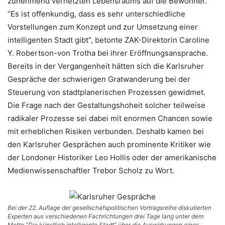
zunehmend vernetzten Lebensraums auf die Bewohner.
“Es ist offenkundig, dass es sehr unterschiedliche
Vorstellungen zum Konzept und zur Umsetzung einer
intelligenten Stadt gibt”, betonte ZAK-Direktorin Caroline
Y. Robertson-von Trotha bei ihrer Eröffnungsansprache.
Bereits in der Vergangenheit hätten sich die Karlsruher
Gespräche der schwierigen Gratwanderung bei der
Steuerung von stadtplanerischen Prozessen gewidmet.
Die Frage nach der Gestaltungshoheit solcher teilweise
radikaler Prozesse sei dabei mit enormen Chancen sowie
mit erheblichen Risiken verbunden. Deshalb kamen bei
den Karlsruher Gesprächen auch prominente Kritiker wie
der Londoner Historiker Leo Hollis oder der amerikanische
Medienwissenschaftler Trebor Scholz zu Wort.
Bei der 22. Auflage der gesellschafspolitischen Vortragsreihe diskutierten
Experten aus verschiedenen Fachrichtungen drei Tage lang unter dem
Motto “Die künstlich intelligente Stadt” über die Auswirkungen eines