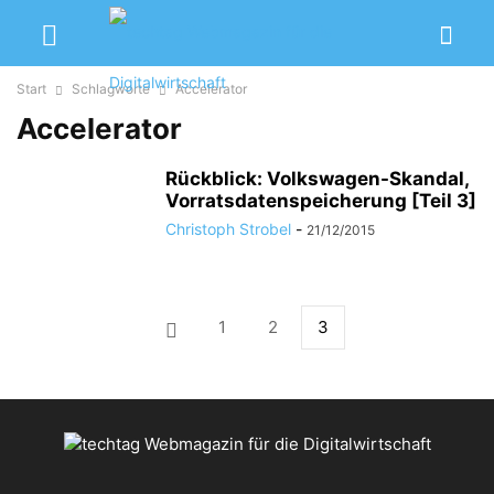
Start
Schlagworte
Accelerator
Accelerator
Rückblick: Volkswagen-Skandal,
Vorratsdatenspeicherung [Teil 3]
Christoph Strobel
-
21/12/2015
1
2
3