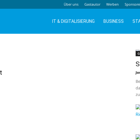
Über uns
Gastautor
Werben
Sponsor
IT & DIGITALISIERUNG
BUSINESS
ST
G
S
t
Jo
Be
da
zu