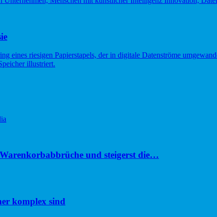
ie
ia
u Warenkorbabbrüche und steigerst die…
er komplex sind