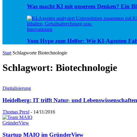
Was macht KI mit unserem Denken? Ein Bli
Innovationen
Vom Hype zum Helfer: Wie KI-Agenten Fa
Start
Schlagworte
Biotechnologie
Schlagwort: Biotechnologie
Digitalisierung
Heidelberg: IT trifft Natur- und Lebenswissenschafte
Thomas Prexl
-
14/11/2016
GründerView
Startup MAIQ im GründerView