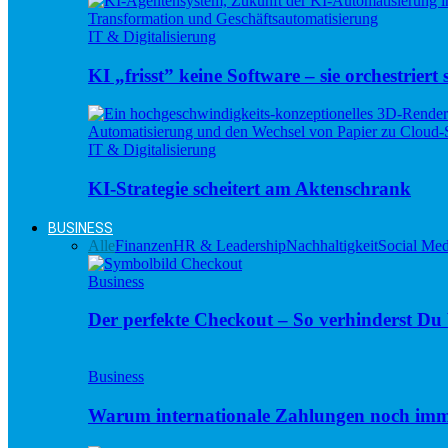
IT & Digitalisierung
KI „frisst” keine Software – sie orchestriert s
IT & Digitalisierung
KI-Strategie scheitert am Aktenschrank
BUSINESS
Alle
Finanzen
HR & Leadership
Nachhaltigkeit
Social Med
Business
Der perfekte Checkout – So verhinderst D
Business
Warum internationale Zahlungen noch imm