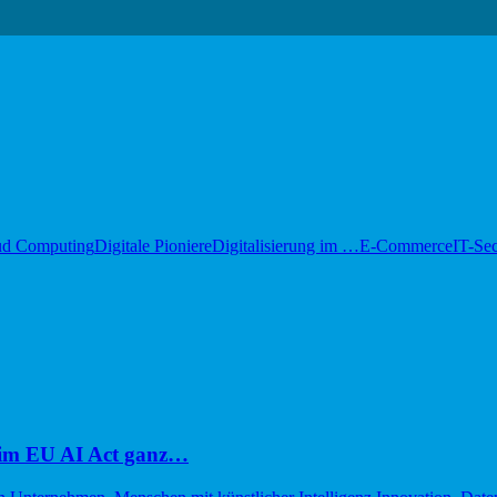
ud Computing
Digitale Pioniere
Digitalisierung im …
E-Commerce
IT-Sec
im EU AI Act ganz…