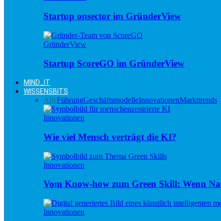
Startup onsector im GründerView
GründerView
Startup ScoreGO im GründerView
MIND_IT
WISSENSBITS
Alle
Führung
Geschäftsmodelle
Innovationen
Markttrends
Innovationen
Wie viel Mensch verträgt die KI?
Innovationen
Vom Know-how zum Green Skill: Wenn Nac
Innovationen