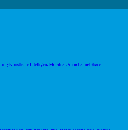
urity
Künstliche Intelligenz
Mobilität
Omnichannel
Share