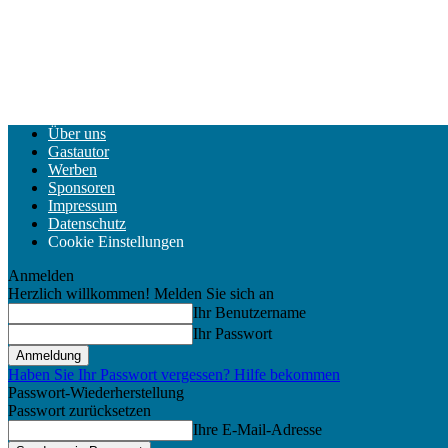
Über uns
Gastautor
Werben
Sponsoren
Impressum
Datenschutz
Cookie Einstellungen
Anmelden
Herzlich willkommen! Melden Sie sich an
Ihr Benutzername
Ihr Passwort
Haben Sie Ihr Passwort vergessen? Hilfe bekommen
Passwort-Wiederherstellung
Passwort zurücksetzen
Ihre E-Mail-Adresse