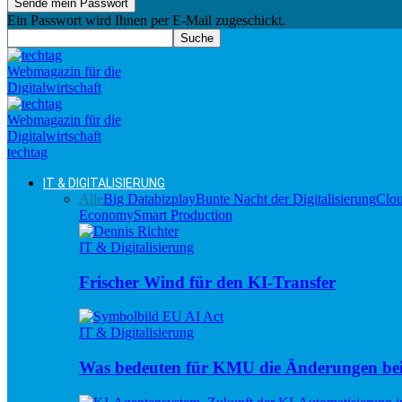
Ein Passwort wird Ihnen per E-Mail zugeschickt.
techtag
IT & DIGITALISIERUNG
Alle
Big Data
bizplay
Bunte Nacht der Digitalisierung
Clo
Economy
Smart Production
IT & Digitalisierung
Frischer Wind für den KI-Transfer
IT & Digitalisierung
Was bedeuten für KMU die Änderungen be