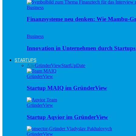
Business
Finanzsysteme neu denken: Wie Mambu-Gr
Business
Innovation in Unternehmen durch Startups 
STARTUPS
Alle
GründerView
StartUpDate
GründerView
Startup MAIQ im GründerView
GründerView
Startup Aqvior im GründerView
GründerView