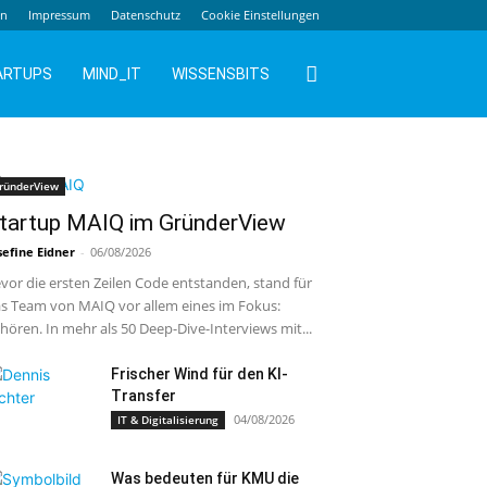
en
Impressum
Datenschutz
Cookie Einstellungen
ARTUPS
MIND_IT
WISSENSBITS
ründerView
tartup MAIQ im GründerView
sefine Eidner
-
06/08/2026
vor die ersten Zeilen Code entstanden, stand für
s Team von MAIQ vor allem eines im Fokus:
hören. In mehr als 50 Deep-Dive-Interviews mit...
Frischer Wind für den KI-
Transfer
04/08/2026
IT & Digitalisierung
Was bedeuten für KMU die