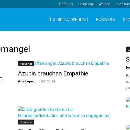
Über uns
Gastautor
Werben
Sponsor
IT & DIGITALISIERUNG
BUSINESS
ST
temangel
G
S
Personal
Jo
Azubis brauchen Empathie
Be
T-
Ana López
-
31/01/2024
da
zu
Business