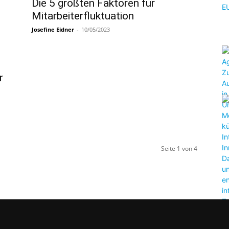
Die 5 größten Faktoren für
Mitarbeiterfluktuation
Josefine Eidner
-
10/05/2023
r
Seite 1 von 4