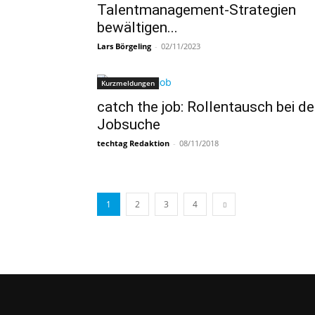
Talentmanagement-Strategien
bewältigen...
Lars Börgeling
-
02/11/2023
Kurzmeldungen
catch the job: Rollentausch bei de
Jobsuche
techtag Redaktion
-
08/11/2018
1
2
3
4