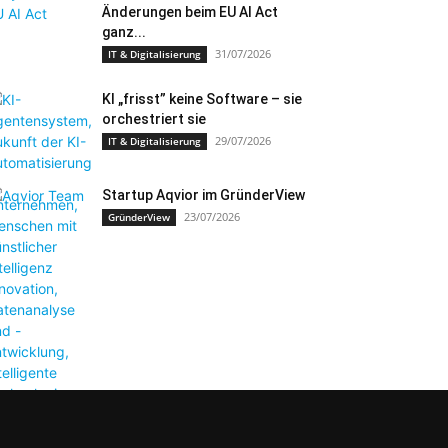
Änderungen beim EU AI Act
ganz...
31/07/2026
IT & Digitalisierung
KI „frisst” keine Software – sie
orchestriert sie
29/07/2026
IT & Digitalisierung
Startup Aqvior im GründerView
23/07/2026
GründerView