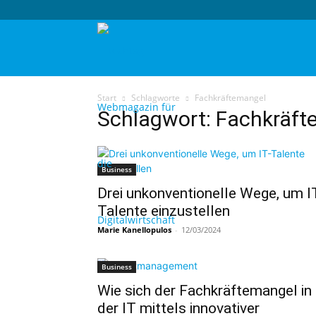
techtag
Start
Schlagworte
Fachkräftemangel
Schlagwort: Fachkräf
Business
Drei unkonventionelle Wege, um I
Talente einzustellen
Marie Kanellopulos
-
12/03/2024
Business
Wie sich der Fachkräftemangel in
der IT mittels innovativer