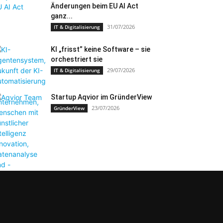
Änderungen beim EU AI Act
ganz...
31/07/2026
IT & Digitalisierung
KI „frisst” keine Software – sie
orchestriert sie
29/07/2026
IT & Digitalisierung
Startup Aqvior im GründerView
23/07/2026
GründerView