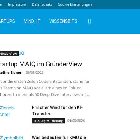
en
Impressum
Datenschutz
Cookie Einstellungen
ARTUPS
MIND_IT
WISSENSBITS
ründerView
tartup MAIQ im GründerView
sefine Eidner
-
06/08/2026
vor die ersten Zeilen Code entstanden, stand für
s Team von MAIQ vor allem eines im Fokus:
hören. In mehr als 50 Deep-Dive-Interviews mit...
Frischer Wind für den KI-
Transfer
04/08/2026
IT & Digitalisierung
Was bedeuten für KMU die