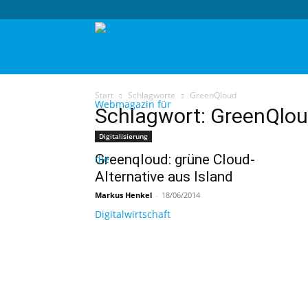
techtag
Start
Schlagworte
GreenQloud
Schlagwort: GreenQlo
Digitalisierung
Greenqloud: grüne Cloud-
Alternative aus Island
Markus Henkel
-
18/06/2014