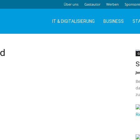
Über uns
Gastautor
Werben
Sponsor
IT & DIGITALISIERUNG
BUSINESS
ST
ud
G
S
Jo
Be
da
zu