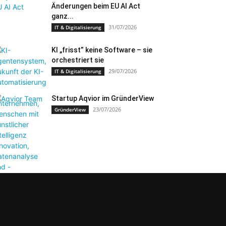
Änderungen beim EU AI Act
ganz...
31/07/2026
IT & Digitalisierung
KI „frisst” keine Software – sie
orchestriert sie
29/07/2026
IT & Digitalisierung
Startup Aqvior im GründerView
23/07/2026
GründerView