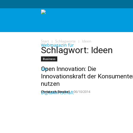
techtag
Start
Schlagworte
Ideen
Schlagwort: Ideen
Business
Open Innovation: Die
Innovationskraft der Konsumente
nutzen
Christoph Strobel
-
06/10/2014