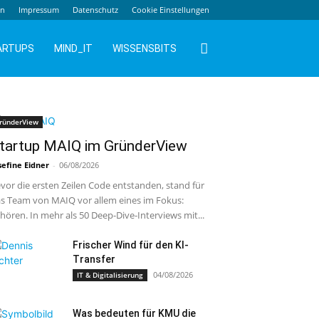
en
Impressum
Datenschutz
Cookie Einstellungen
ARTUPS
MIND_IT
WISSENSBITS
ründerView
tartup MAIQ im GründerView
sefine Eidner
-
06/08/2026
vor die ersten Zeilen Code entstanden, stand für
s Team von MAIQ vor allem eines im Fokus:
hören. In mehr als 50 Deep-Dive-Interviews mit...
Frischer Wind für den KI-
Transfer
04/08/2026
IT & Digitalisierung
Was bedeuten für KMU die