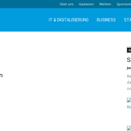
Über uns
Gastautor
Werben
Sponsor
IT & DIGITALISIERUNG
BUSINESS
ST
G
S
Jo
n
Be
da
zu