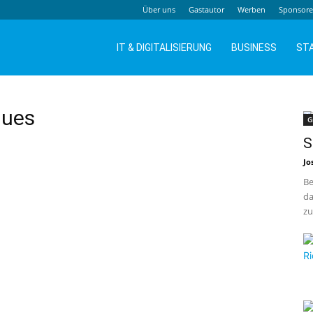
Über uns
Gastautor
Werben
Sponsor
IT & DIGITALISIERUNG
BUSINESS
ST
lues
G
S
Jo
Be
da
zu