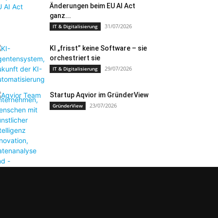
Änderungen beim EU AI Act
ganz...
31/07/2026
IT & Digitalisierung
KI „frisst” keine Software – sie
orchestriert sie
29/07/2026
IT & Digitalisierung
Startup Aqvior im GründerView
23/07/2026
GründerView