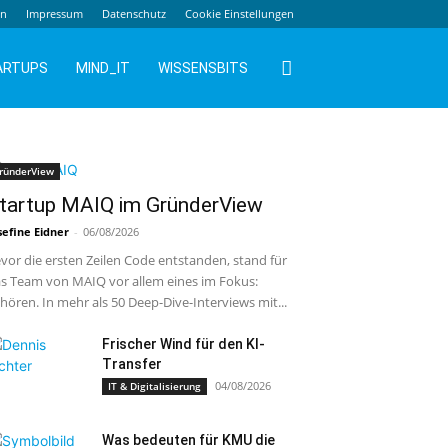
en
Impressum
Datenschutz
Cookie Einstellungen
ARTUPS
MIND_IT
WISSENSBITS
ründerView
tartup MAIQ im GründerView
sefine Eidner
-
06/08/2026
vor die ersten Zeilen Code entstanden, stand für
s Team von MAIQ vor allem eines im Fokus:
hören. In mehr als 50 Deep-Dive-Interviews mit...
Frischer Wind für den KI-
Transfer
04/08/2026
IT & Digitalisierung
Was bedeuten für KMU die