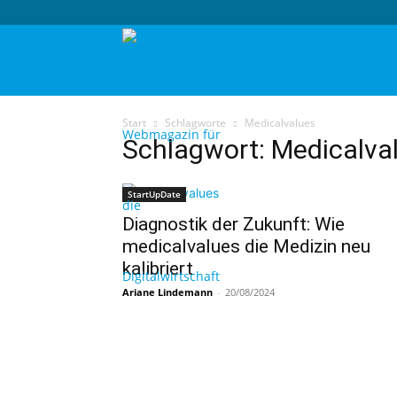
techtag
Start
Schlagworte
Medicalvalues
Schlagwort: Medicalva
StartUpDate
Diagnostik der Zukunft: Wie
medicalvalues die Medizin neu
kalibriert
Ariane Lindemann
-
20/08/2024