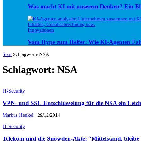
Was macht KI mit unserem Denken? Ein Bli
Innovationen
Vom Hype zum Helfer: Wie KI-Agenten Fa
Start
Schlagworte
NSA
Schlagwort: NSA
IT-Security
VPN- und SSL-Entschlüsselung für die NSA ein Leich
Markus Henkel
-
29/12/2014
IT-Security
Telekom und die Snowden-Akte: “Mittelstand, bleibe 