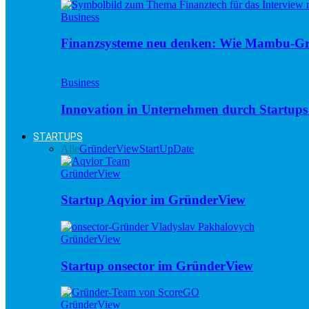
Business
Finanzsysteme neu denken: Wie Mambu-Gr
Business
Innovation in Unternehmen durch Startups 
STARTUPS
Alle
GründerView
StartUpDate
GründerView
Startup Aqvior im GründerView
GründerView
Startup onsector im GründerView
GründerView