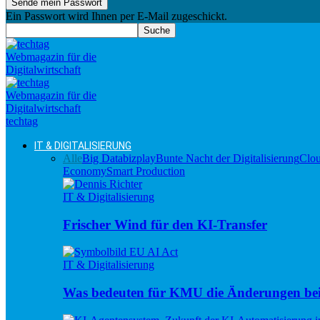
Ein Passwort wird Ihnen per E-Mail zugeschickt.
techtag
IT & DIGITALISIERUNG
Alle
Big Data
bizplay
Bunte Nacht der Digitalisierung
Clo
Economy
Smart Production
IT & Digitalisierung
Frischer Wind für den KI-Transfer
IT & Digitalisierung
Was bedeuten für KMU die Änderungen be