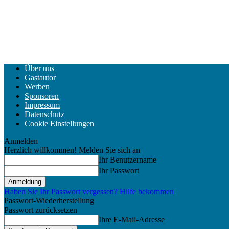
Über uns
Gastautor
Werben
Sponsoren
Impressum
Datenschutz
Cookie Einstellungen
Anmelden
Herzlich willkommen! Melden Sie sich an
Ihr Benutzername
Ihr Passwort
Haben Sie Ihr Passwort vergessen? Hilfe bekommen
Passwort-Wiederherstellung
Passwort zurücksetzen
Ihre E-Mail-Adresse