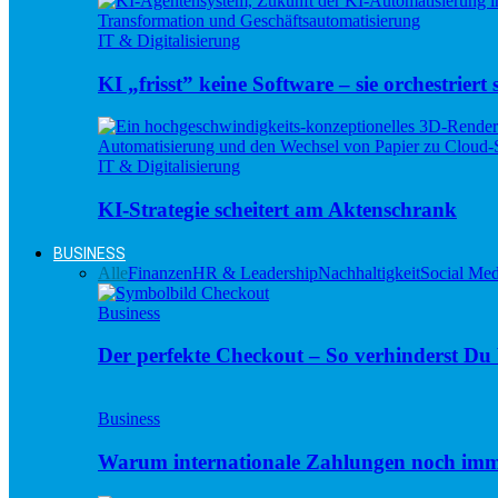
IT & Digitalisierung
KI „frisst” keine Software – sie orchestriert s
IT & Digitalisierung
KI-Strategie scheitert am Aktenschrank
BUSINESS
Alle
Finanzen
HR & Leadership
Nachhaltigkeit
Social Med
Business
Der perfekte Checkout – So verhinderst D
Business
Warum internationale Zahlungen noch imm