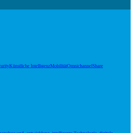
urity
Künstliche Intelligenz
Mobilität
Omnichannel
Share