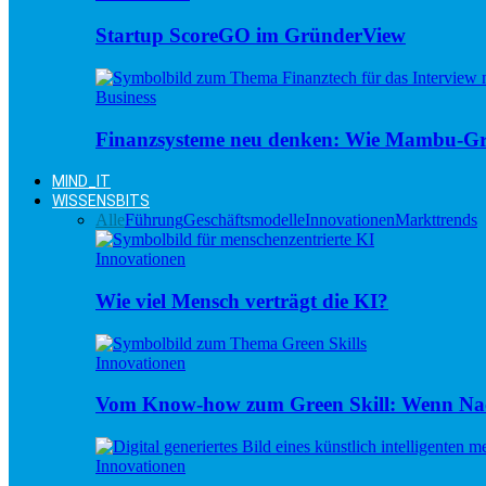
Startup ScoreGO im GründerView
Business
Finanzsysteme neu denken: Wie Mambu-Gr
MIND_IT
WISSENSBITS
Alle
Führung
Geschäftsmodelle
Innovationen
Markttrends
Innovationen
Wie viel Mensch verträgt die KI?
Innovationen
Vom Know-how zum Green Skill: Wenn Nac
Innovationen