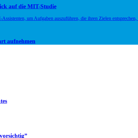
ck auf die MIT-Studie
hrt aufnehmen
tes
vorsichtig”