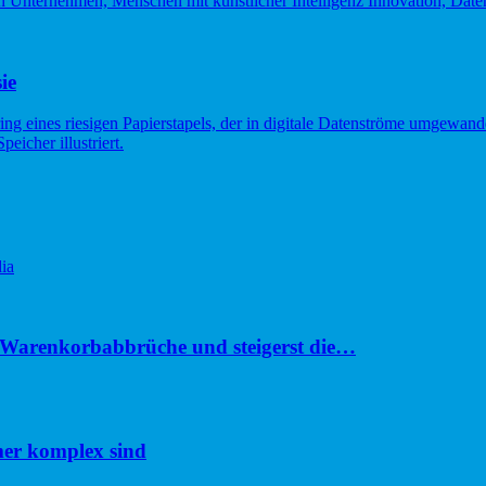
ie
ia
u Warenkorbabbrüche und steigerst die…
er komplex sind