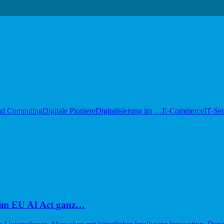
ud Computing
Digitale Pioniere
Digitalisierung im …
E-Commerce
IT-Sec
im EU AI Act ganz…